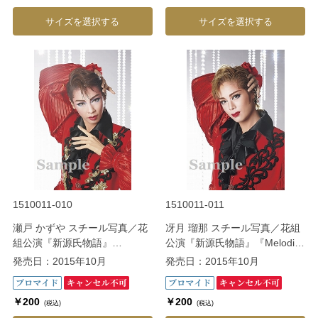
サイズを選択する
サイズを選択する
1510011-010
1510011-011
瀬戸 かずや スチール写真／花
冴月 瑠那 スチール写真／花組
組公演『新源氏物語』
公演『新源氏物語』『Melodia
『Melodia－熱く美しき旋律
－熱く美しき旋律－』
発売日：2015年10月
発売日：2015年10月
－』
￥200
￥200
(税込)
(税込)