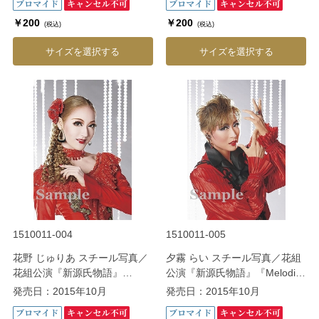
￥200
￥200
(税込)
(税込)
サイズを選択する
サイズを選択する
1510011-004
1510011-005
花野 じゅりあ スチール写真／
夕霧 らい スチール写真／花組
花組公演『新源氏物語』
公演『新源氏物語』『Melodia
『Melodia－熱く美しき旋律
－熱く美しき旋律－』
発売日：2015年10月
発売日：2015年10月
－』