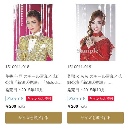
1510011-018
1510011-019
芹香 斗亜 スチール写真／花組
菜那 くらら スチール写真／花
公演『新源氏物語』『Melodia
組公演『新源氏物語』
－熱く美しき旋律－』
『Melodia－熱く美しき旋律
発売日：2015年10月
発売日：2015年10月
－』
￥200
￥200
(税込)
(税込)
サイズを選択する
サイズを選択する