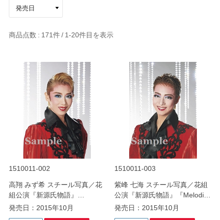
商品点数
171件
1-20
件目を表示
1510011-002
1510011-003
高翔 みず希 スチール写真／花
紫峰 七海 スチール写真／花組
組公演『新源氏物語』
公演『新源氏物語』『Melodia
『Melodia－熱く美しき旋律
－熱く美しき旋律－』
発売日：2015年10月
発売日：2015年10月
－』