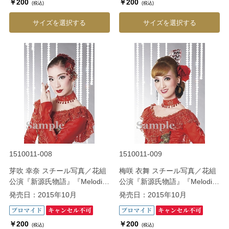
￥200
￥200
(税込)
(税込)
サイズを選択する
サイズを選択する
1510011-008
1510011-009
芽吹 幸奈 スチール写真／花組
梅咲 衣舞 スチール写真／花組
公演『新源氏物語』『Melodia
公演『新源氏物語』『Melodia
－熱く美しき旋律－』
－熱く美しき旋律－』
発売日：2015年10月
発売日：2015年10月
￥200
￥200
(税込)
(税込)