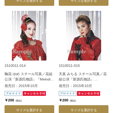
サイズを選択する
サイズを選択する
1510011-014
1510011-015
鞠花 ゆめ スチール写真／花組
天真 みちる スチール写真／花
公演『新源氏物語』『Melodia
組公演『新源氏物語』
－熱く美しき旋律－』
『Melodia－熱く美しき旋律
発売日：2015年10月
発売日：2015年10月
－』
￥200
￥200
(税込)
(税込)
サイズを選択する
サイズを選択する