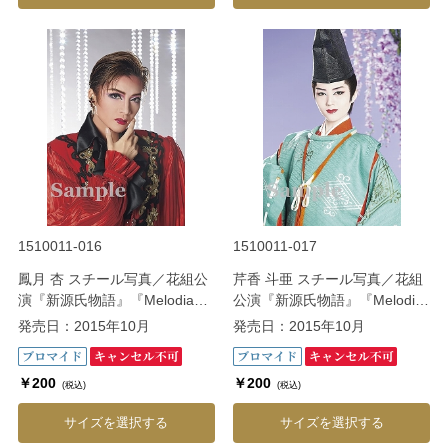
1510011-016
1510011-017
鳳月 杏 スチール写真／花組公
芹香 斗亜 スチール写真／花組
演『新源氏物語』『Melodia－
公演『新源氏物語』『Melodia
熱く美しき旋律－』
－熱く美しき旋律－』
発売日：2015年10月
発売日：2015年10月
￥200
￥200
(税込)
(税込)
サイズを選択する
サイズを選択する