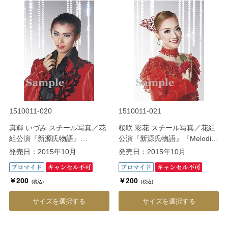
1510011-020
1510011-021
真輝 いづみ スチール写真／花
桜咲 彩花 スチール写真／花組
組公演『新源氏物語』
公演『新源氏物語』『Melodia
『Melodia－熱く美しき旋律
－熱く美しき旋律－』
発売日：2015年10月
発売日：2015年10月
－』
￥200
￥200
(税込)
(税込)
サイズを選択する
サイズを選択する