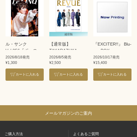
ル・サンク
【通常版】
『EXCITER!!』 Blu-
Vol.256『ポーの一
TAKARAZUKA
ray BOX
族』＜雪組＞
REVUE 2026
2026/8/18発売
2026/8/5発売
2026/10/17発売
¥1,300
¥2,500
¥15,400
カートに入れる
カートに入れる
カートに入れる
メールマガジンのご案内
ご購入方法
よくあるご質問