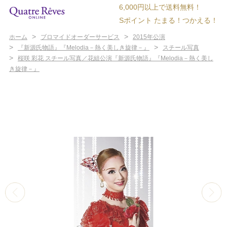
6,000円以上で送料無料！
Sポイント たまる！つかえる！
>
>
ホーム
ブロマイドオーダーサービス
2015年公演
>
>
『新源氏物語』『Melodia－熱く美しき旋律－』
スチール写真
>
桜咲 彩花 スチール写真／花組公演『新源氏物語』『Melodia－熱く美し
き旋律－』