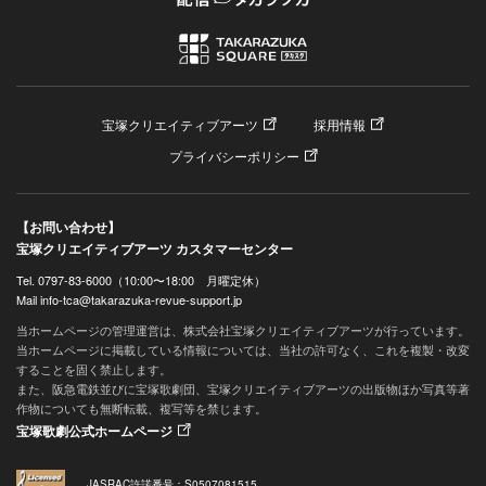
宝塚クリエイティブアーツ
採用情報
プライバシーポリシー
【お問い合わせ】
宝塚クリエイティブアーツ カスタマーセンター
Tel. 0797-83-6000（10:00〜18:00 月曜定休）
Mail info-tca@takarazuka-revue-support.jp
当ホームページの管理運営は、株式会社宝塚クリエイティブアーツが行っています。
当ホームページに掲載している情報については、当社の許可なく、これを複製・改変
することを固く禁止します。
また、阪急電鉄並びに宝塚歌劇団、宝塚クリエイティブアーツの出版物ほか写真等著
作物についても無断転載、複写等を禁じます。
宝塚歌劇公式ホームページ
JASRAC許諾番号：S0507081515