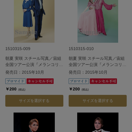
1510315-009
1510315-010
朝夏 実咲 スチール写真／宙組
朝夏 実咲 スチール写真／宙組
全国ツアー公演『メランコリッ
全国ツアー公演『メランコリッ
ク・ジゴロ』『シトラスの風
ク・ジゴロ』『シトラスの風
発売日：2015年10月
発売日：2015年10月
III』
III』
￥200
￥200
(税込)
(税込)
サイズを選択する
サイズを選択する