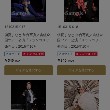
1510315-017
1510315-018
朝夏まなと 舞台写真／宙組全
朝夏まなと 舞台写真／宙組全
国ツアー公演『メランコリッ
国ツアー公演『メランコリッ
ク・ジゴロ』『シトラスの風
ク・ジゴロ』『シトラスの風
発売日：2015年10月
発売日：2015年10月
III』
III』
￥340
￥340
(税込)
(税込)
サイズを選択する
サイズを選択する