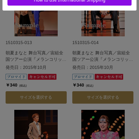
1510315-013
1510315-014
朝夏まなと 舞台写真／宙組全
朝夏まなと 舞台写真／宙組全
国ツアー公演『メランコリッ
国ツアー公演『メランコリッ
ク・ジゴロ』『シトラスの風
ク・ジゴロ』『シトラスの風
発売日：2015年10月
発売日：2015年10月
III』
III』
￥340
￥340
(税込)
(税込)
サイズを選択する
サイズを選択する