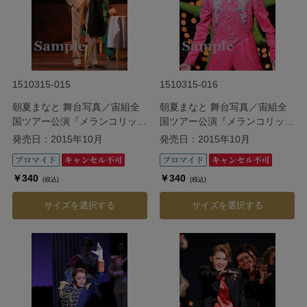
1510315-015
1510315-016
朝夏まなと 舞台写真／宙組全
朝夏まなと 舞台写真／宙組全
国ツアー公演『メランコリッ
国ツアー公演『メランコリッ
ク・ジゴロ』『シトラスの風
ク・ジゴロ』『シトラスの風
発売日：2015年10月
発売日：2015年10月
III』
III』
￥340
￥340
(税込)
(税込)
サイズを選択する
サイズを選択する