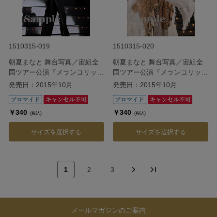
1510315-019
1510315-020
朝夏まなと 舞台写真／宙組全
朝夏まなと 舞台写真／宙組全
国ツアー公演『メランコリッ
国ツアー公演『メランコリッ
ク・ジゴロ』『シトラスの風
ク・ジゴロ』『シトラスの風
発売日：2015年10月
発売日：2015年10月
III』
III』
￥340
￥340
(税込)
(税込)
サイズを選択する
サイズを選択する
1
2
3
メールマガジンのご案内