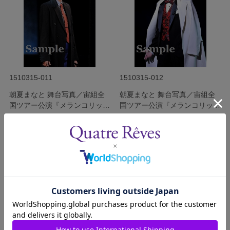
1510315-011
1510315-012
朝夏まなと 舞台写真／宙組全
朝夏まなと 舞台写真／宙組全
国ツアー公演『メランコリッ
国ツアー公演『メランコリッ
ク・ジゴロ』『シトラスの風
ク・ジゴロ』『シトラスの風
発売日：2015年10月
発売日：2015年10月
III』
III』
￥340
￥340
(税込)
(税込)
サイズを選択する
サイズを選択する