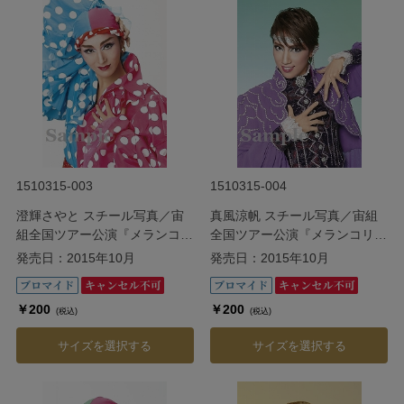
1510315-003
1510315-004
澄輝さやと スチール写真／宙
真風涼帆 スチール写真／宙組
組全国ツアー公演『メランコリ
全国ツアー公演『メランコリッ
ック・ジゴロ』『シトラスの風
ク・ジゴロ』『シトラスの風
発売日：2015年10月
発売日：2015年10月
III』
III』
￥200
￥200
(税込)
(税込)
サイズを選択する
サイズを選択する