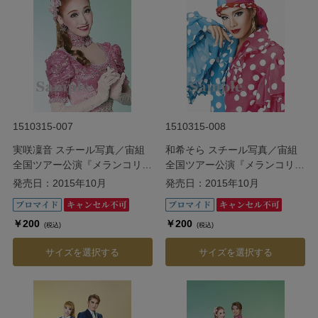
1510315-007
1510315-008
実咲凜音 スチール写真／宙組
和希そら スチール写真／宙組
全国ツアー公演『メランコリッ
全国ツアー公演『メランコリッ
ク・ジゴロ』『シトラスの風
ク・ジゴロ』『シトラスの風
発売日：2015年10月
発売日：2015年10月
III』
III』
￥200
￥200
(税込)
(税込)
サイズを選択する
サイズを選択する