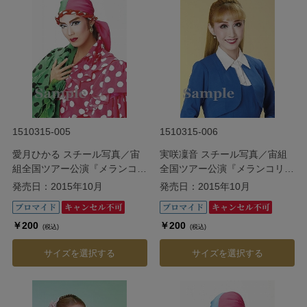
1510315-005
1510315-006
愛月ひかる スチール写真／宙
実咲凜音 スチール写真／宙組
組全国ツアー公演『メランコリ
全国ツアー公演『メランコリッ
ック・ジゴロ』『シトラスの風
ク・ジゴロ』『シトラスの風
発売日：2015年10月
発売日：2015年10月
III』
III』
￥200
￥200
(税込)
(税込)
サイズを選択する
サイズを選択する