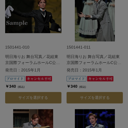
1501441-010
1501441-011
明日海りお 舞台写真／花組東
明日海りお 舞台写真／花組東
京国際フォーラムホールC公演
京国際フォーラムホールC公演
『Ernest in Love』
『Ernest in Love』
発売日：2015年1月
発売日：2015年1月
￥340
￥340
(税込)
(税込)
サイズを選択する
サイズを選択する