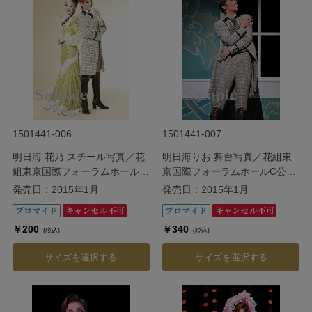
1501441-006
1501441-007
明日海 花乃 スチール写真／花
明日海りお 舞台写真／花組東
組東京国際フォーラムホールC
京国際フォーラムホールC公演
公演『Ernest in Love』
『Ernest in Love』
発売日：2015年1月
発売日：2015年1月
￥200
￥340
(税込)
(税込)
サイズを選択する
サイズを選択する