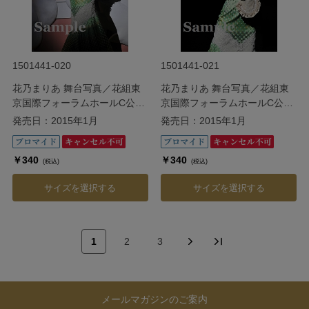
1501441-020
1501441-021
花乃まりあ 舞台写真／花組東
花乃まりあ 舞台写真／花組東
京国際フォーラムホールC公演
京国際フォーラムホールC公演
『Ernest in Love』
『Ernest in Love』
発売日：2015年1月
発売日：2015年1月
￥340
￥340
(税込)
(税込)
サイズを選択する
サイズを選択する
1
2
3
メールマガジンのご案内