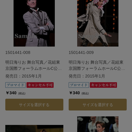
1501441-008
1501441-009
明日海りお 舞台写真／花組東
明日海りお 舞台写真／花組東
京国際フォーラムホールC公演
京国際フォーラムホールC公演
『Ernest in Love』
『Ernest in Love』
発売日：2015年1月
発売日：2015年1月
￥340
￥340
(税込)
(税込)
サイズを選択する
サイズを選択する