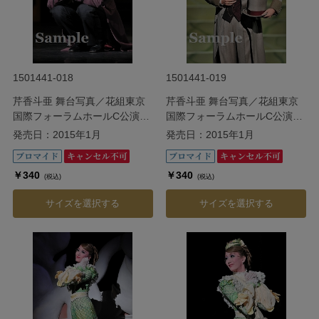
1501441-018
1501441-019
芹香斗亜 舞台写真／花組東京
芹香斗亜 舞台写真／花組東京
国際フォーラムホールC公演
国際フォーラムホールC公演
『Ernest in Love』
『Ernest in Love』
発売日：2015年1月
発売日：2015年1月
￥340
￥340
(税込)
(税込)
サイズを選択する
サイズを選択する