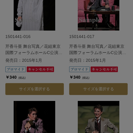
1501441-016
1501441-017
芹香斗亜 舞台写真／花組東京
芹香斗亜 舞台写真／花組東京
国際フォーラムホールC公演
国際フォーラムホールC公演
『Ernest in Love』
『Ernest in Love』
発売日：2015年1月
発売日：2015年1月
￥340
￥340
(税込)
(税込)
サイズを選択する
サイズを選択する