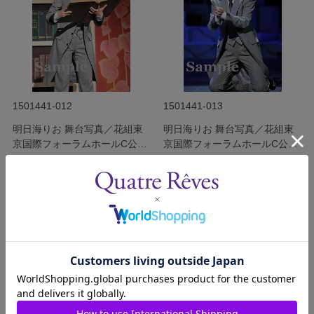
1501441-012
1501441-013
明日海りお 舞台写真／花組東
明日海りお 舞台写真／花組東
京国際フォーラムホールC公演
京国際フォーラムホールC公演
『Ernest in Love』
『Ernest in Love』
発売日：2015年1月
発売日：2015年1月
￥340
￥340
(税込)
(税込)
サイズを選択する
サイズを選択する