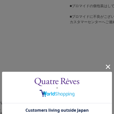
■ブロマイドの個包装はし
■ブロマイドに不良がござ
カスタマーセンターへご連
さい。
、4辺に白フチが入ります。
比率の都合上、（1）～（3）の何れかのサイズになります。