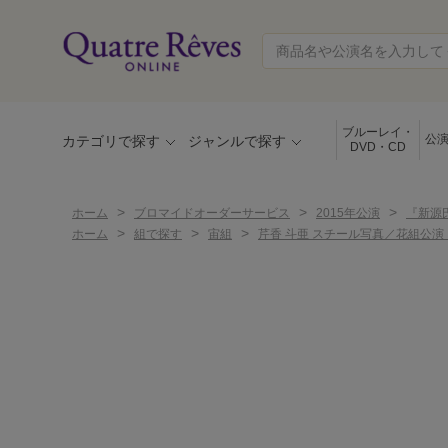
ブルーレイ・
公
カテゴリで探す
ジャンルで探す
DVD・CD
>
>
>
ホーム
ブロマイドオーダーサービス
2015年公演
『新源氏
>
>
>
ホーム
組で探す
宙組
芹香 斗亜 スチール写真／花組公演