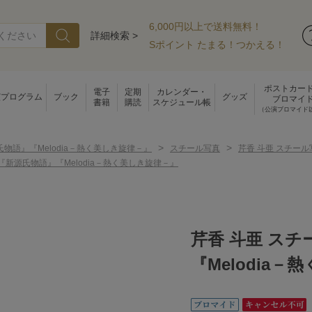
6,000円以上で送料無料！
詳細検索 >
Sポイント たまる！つかえる！
ポストカー
電子
定期
カレンダー・
演プログラム
ブック
グッズ
ブロマイ
書籍
購読
スケジュール帳
（公演ブロマイド
>
>
物語』『Melodia－熱く美しき旋律－』
スチール写真
芹香 斗亜 スチー
『新源氏物語』『Melodia－熱く美しき旋律－』
芹香 斗亜 ス
『Melodia