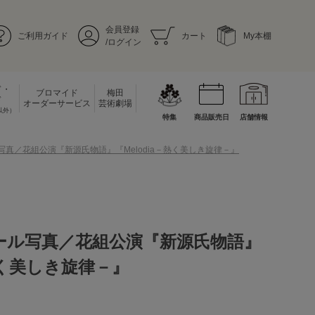
会員登録
ご利用ガイド
カート
My本棚
/ログイン
ド・
ブロマイド
梅田
ド
オーダーサービス
芸術劇場
以外）
特集
商品販売日
店舗情報
ル写真／花組公演『新源氏物語』『Melodia－熱く美しき旋律－』
チール写真／花組公演『新源氏物語』
－熱く美しき旋律－』