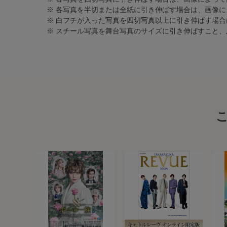
※ 各写真を半切または全紙に引き伸ばす場合は、画像
※ 白フチが入った写真を四切写真以上に引き伸ばす場
※ スチール写真を舞台写真のサイズに引き伸ばすこと