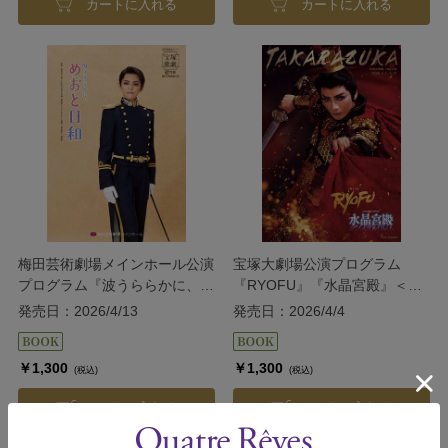
カートに入れる
カートに入れる
梅田芸術劇場メインホール公演
宝塚大劇場公演プログラム
プログラム『波うららかに、め
『RYOFU』『水晶宮殿』＜月
おと日和』＜雪組＞
組＞
発売日：2026/4/13
発売日：2026/4/4
￥1,300
￥1,300
(税込)
(税込)
カートに入れる
カートに入れる