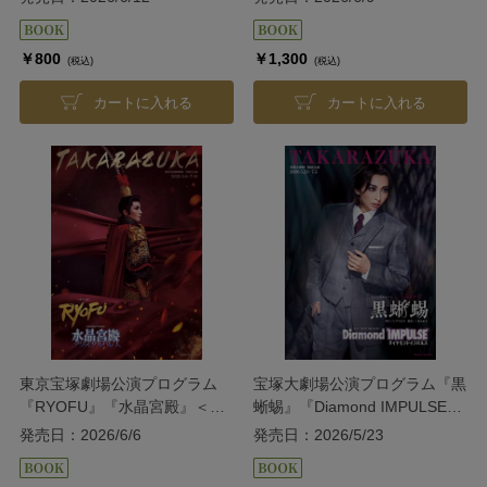
￥800
￥1,300
(税込)
(税込)
カートに入れる
カートに入れる
東京宝塚劇場公演プログラム
宝塚大劇場公演プログラム『黒
『RYOFU』『水晶宮殿』＜月
蜥蜴』『Diamond IMPULSE』
組＞
＜宙組＞
発売日：2026/6/6
発売日：2026/5/23