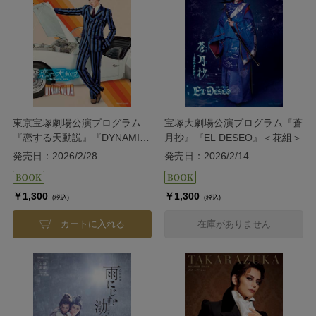
東京宝塚劇場公演プログラム
宝塚大劇場公演プログラム『蒼
『恋する天動説』『DYNAMIC
月抄』『EL DESEO』＜花組＞
NOVA』＜星組＞
発売日：2026/2/28
発売日：2026/2/14
￥1,300
￥1,300
(税込)
(税込)
カートに入れる
在庫がありません