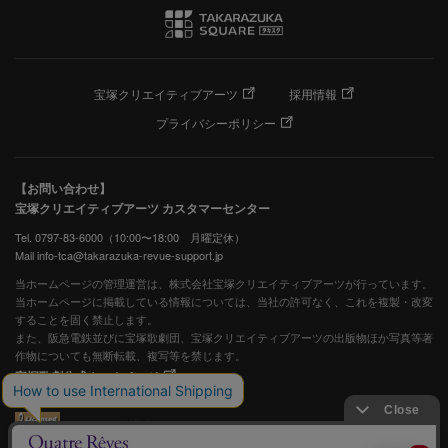
宝塚クリエイティブアーツ
採用情報
プライバシーポリシー
【お問い合わせ】
宝塚クリエイティブアーツ カスタマーセンター
Tel. 0797-83-6000（10:00〜18:00 月曜定休）
Mail info-tca@takarazuka-revue-support.jp
当ホームページの管理運営は、株式会社宝塚クリエイティブアーツが行っています。
当ホームページに掲載している情報については、当社の許可なく、これを複製・改変
することを固く禁止します。
また、阪急電鉄並びに宝塚歌劇団、宝塚クリエイティブアーツの出版物ほか写真等著
作物についても無断転載、複写等を禁じます。
宝塚歌劇公式ホームページ
JASRAC許諾番号：S0507081515
JASRAC許諾番号：9009941002Y45040