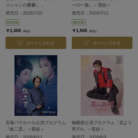
ジシャンの憂鬱』
ーの一族』＜雪組＞
『EXCITER!!2026』＜花組＞
発売日：2026/7/22
発売日：2026/7/11
￥1,300
￥1,500
(税込)
(税込)
カートに入れる
カートに入れる
宝塚バウホール公演プログラム
御園座公演プログラム『花より
『銀二貫』＜星組＞
男子II』＜星組＞
発売日：2026/6/12
発売日：2026/6/9