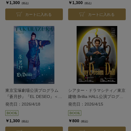
￥1,300
￥1,300
(税込)
(税込)
カートに入れる
カートに入れる
東京宝塚劇場公演プログラム
シアター・ドラマシティ／東京
『蒼月抄』『EL DESEO』＜花
建物 Brillia HALL公演プログラ
組＞
ム『DayDream Dali』＜雪組＞
発売日：2026/4/18
発売日：2026/4/15
￥1,300
￥800
(税込)
(税込)