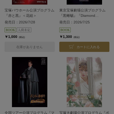
宝塚バウホール公演プログラム
東京宝塚劇場公演プログラム
『赤と黒』＜花組＞
『黒蜥蜴』『Diamond
IMPULSE』＜宙組＞
発売日：2026/7/28
発売日：2026/7/25
￥1,000
￥1,300
(税込)
(税込)
在庫がありません
カートに入れる
全国ツアー公演プログラム『マ
宝塚大劇場公演プログラム『ポ