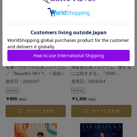
宝塚バウホール公演プログラム
博多座公演プログラム『愛する
／『Beautiful SKY !!』＜宙組＞
には短すぎる』『VIVA!
FESTA! 2026 in HAKATA』＜
発売日：2026/3/7
発売日：2026/3/4
宙組＞
￥800
￥1,300
(税込)
(税込)
カートに入れる
カートに入れる