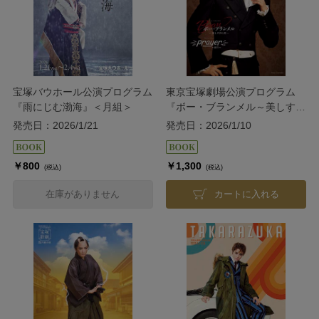
宝塚バウホール公演プログラム
東京宝塚劇場公演プログラム
『雨にじむ渤海』＜月組＞
『ボー・ブランメル～美しすぎ
た男～』『Prayer～祈り～』＜
発売日：2026/1/21
発売日：2026/1/10
雪組＞
￥800
￥1,300
(税込)
(税込)
在庫がありません
カートに入れる