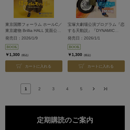
東京国際フォーラム ホールC／
宝塚大劇場公演プログラム『恋
東京建物 Brillia HALL 箕面公演
する天動説』『DYNAMIC
プログラム『侍タイムスリッパ
NOVA』＜星組＞
発売日：2026/1/9
発売日：2026/1/1
ー』＜月組＞
￥1,300
￥1,300
(税込)
(税込)
カートに入れる
カートに入れる
1
2
3
4
5
定期購読のご案内