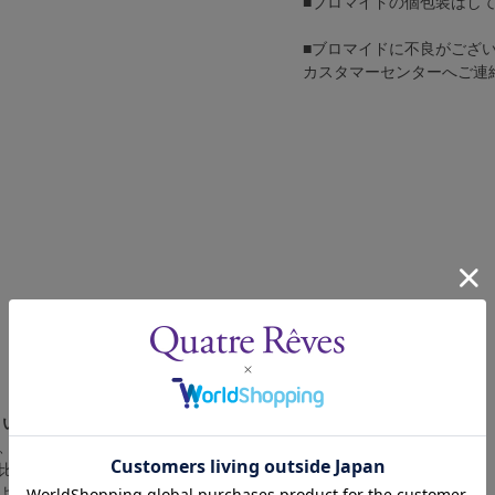
■ブロマイドの個包装はし
■ブロマイドに不良がござ
カスタマーセンターへご連
さい。
、4辺に白フチが入ります。
比率の都合上、（1）～（3）の何れかのサイズになります。
によって比率が異なりますが、上記のサイズに統一しております。