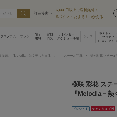
6,000円以上で送料無料！
詳細検索 >
Sポイント たまる！つかえる！
ポストカー
電子
定期
カレンダー・
演プログラム
ブック
グッズ
ブロマイ
書籍
購読
スケジュール帳
（公演ブロマイド
>
>
物語』『Melodia－熱く美しき旋律－』
スチール写真
桜咲 彩花 スチー
桜咲 彩花 ス
『Melodia