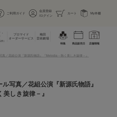
会員登録
ご利用ガイド
カート
My本棚
/ログイン
ド・
ブロマイド
梅田
ド
オーダーサービス
芸術劇場
以外）
特集
商品販売日
店舗情報
ル写真／花組公演『新源氏物語』『Melodia－熱く美しき旋律－』
チール写真／花組公演『新源氏物語』
－熱く美しき旋律－』