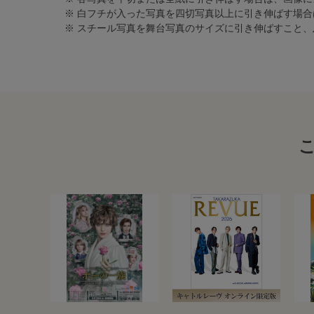
※ 白フチが入った写真を四切写真以上に引き伸ばす場
※ スチール写真を舞台写真のサイズに引き伸ばすこと