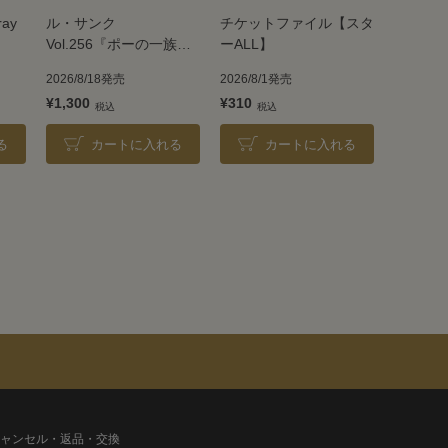
ray
ル・サンク
チケットファイル【スタ
Vol.256『ポーの一族』
ーALL】
＜雪組＞
2026/8/18発売
2026/8/1発売
¥1,300
¥310
る
カートに入れる
カートに入れる
ャンセル・返品・交換