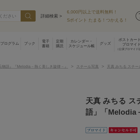
6,000円以上で送料無料！
詳細検索 >
Sポイント たまる！つかえる！
ポストカー
電子
定期
カレンダー・
演プログラム
ブック
グッズ
ブロマイ
書籍
購読
スケジュール帳
（公演ブロマイド
>
>
物語』『Melodia－熱く美しき旋律－』
スチール写真
天真 みちる スチ
天真 みちる 
語」「Melod