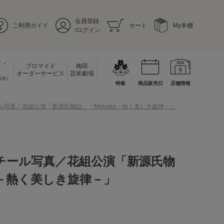
会員登録
ご利用ガイド
カート
My本棚
/ログイン
ド・
ブロマイド
梅田
ド
オーダーサービス
芸術劇場
以外）
特集
商品販売日
店舗情報
ール写真／花組公演「新源氏物語」「Melodia－熱く美しき旋律－」
スチール写真／花組公演「新源氏物
ia－熱く美しき旋律－」