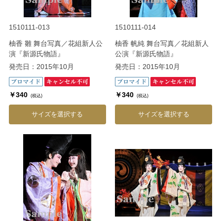
1510111-013
1510111-014
柚香 雛 舞台写真／花組新人公
柚香 帆純 舞台写真／花組新人
演『新源氏物語』
公演『新源氏物語』
発売日：2015年10月
発売日：2015年10月
￥340
￥340
(税込)
(税込)
サイズを選択する
サイズを選択する