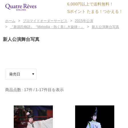
6,000円以上で送料無料！
Sポイント たまる！つかえる！
>
>
ホーム
ブロマイドオーダーサービス
2015年公演
>
>
『新源氏物語』『Melodia－熱く美しき旋律－』
新人公演舞台写真
新人公演舞台写真
商品点数
17件
1-17
件目を表示