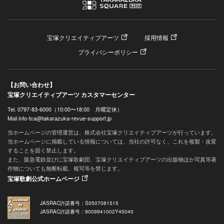
宝塚クリエイティブアーツ
採用情報
プライバシーポリシー
【お問い合わせ】
宝塚クリエイティブアーツ カスタマーセンター
Tel. 0797-83-6000（10:00〜18:00 月曜定休）
Mail info-tca@takarazuka-revue-support.jp
当ホームページの管理運営は、株式会社宝塚クリエイティブアーツが行っています。
当ホームページに掲載している情報については、当社の許可なく、これを複製・改変
することを固く禁止します。
また、阪急電鉄並びに宝塚歌劇団、宝塚クリエイティブアーツの出版物ほか写真等著
作物についても無断転載、複写等を禁じます。
宝塚歌劇公式ホームページ
JASRAC許諾番号：S0507081515
JASRAC許諾番号：9009941002Y45040