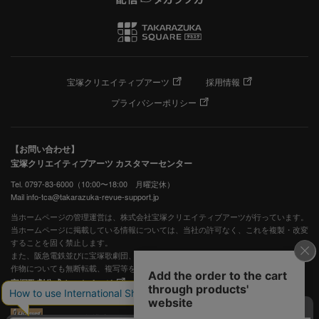
宝塚クリエイティブアーツ
採用情報
プライバシーポリシー
【お問い合わせ】
宝塚クリエイティブアーツ カスタマーセンター
Tel. 0797-83-6000（10:00〜18:00 月曜定休）
Mail info-tca@takarazuka-revue-support.jp
当ホームページの管理運営は、株式会社宝塚クリエイティブアーツが行っています。
当ホームページに掲載している情報については、当社の許可なく、これを複製・改変
することを固く禁止します。
また、阪急電鉄並びに宝塚歌劇団、宝塚クリエイティブアーツの出版物ほか写真等著
作物についても無断転載、複写等を禁じます。
宝塚歌劇公式ホームページ
JASRAC許諾番号：S0507081515