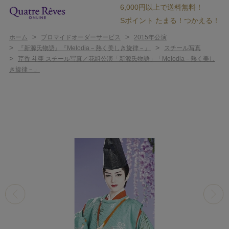
6,000円以上で送料無料！
Sポイント たまる！つかえる！
>
>
ホーム
ブロマイドオーダーサービス
2015年公演
>
>
『新源氏物語』『Melodia－熱く美しき旋律－』
スチール写真
>
芹香 斗亜 スチール写真／花組公演「新源氏物語」「Melodia－熱く美し
き旋律－」