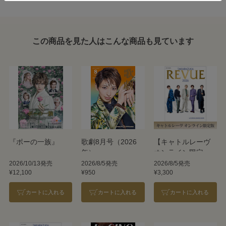
この商品を見た人はこんな商品も見ています
『ポーの一族』
歌劇8月号（2026
【キャトルレーヴ
年）
オンライン限定
版】TAKARAZUKA
2026/10/13発売
2026/8/5発売
2026/8/5発売
¥12,100
¥950
¥3,300
REVUE 2026
カートに入れる
カートに入れる
カートに入れる