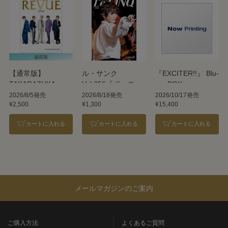
【通常版】
ル・サンク
『EXCITER!!』 Blu-
TAKARAZUKA
Vol.256『ポーの一
ray BOX
REVUE 2026
族』＜雪組＞
2026/8/5発売
2026/8/18発売
2026/10/17発売
¥2,500
¥1,300
¥15,400
カートに入れる
カートに入れる
カートに入れる
メールマガジンのご案内
ご購入方法
よくあるご質問