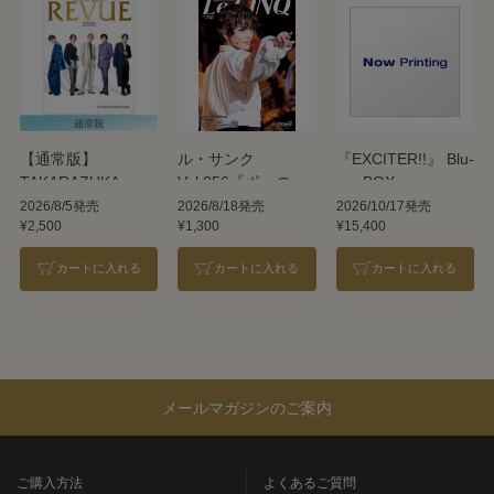
【通常版】
ル・サンク
『EXCITER!!』 Blu-
TAKARAZUKA
Vol.256『ポーの一
ray BOX
REVUE 2026
族』＜雪組＞
2026/8/5発売
2026/8/18発売
2026/10/17発売
¥2,500
¥1,300
¥15,400
カートに入れる
カートに入れる
カートに入れる
メールマガジンのご案内
ご購入方法
よくあるご質問