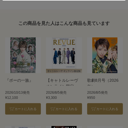
この商品を見た人はこんな商品も見ています
『ポーの一族』
【キャトルレーヴ
歌劇8月号（2026
オンライン限定
年）
版】TAKARAZUKA
2026/10/13発売
2026/8/5発売
2026/8/5発売
¥12,100
¥3,300
¥950
REVUE 2026
カートに入れる
カートに入れる
カートに入れる