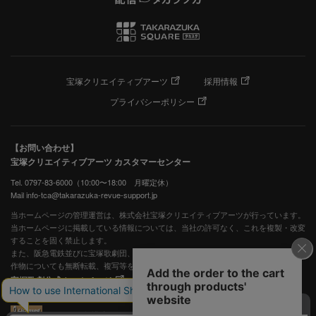
宝塚クリエイティブアーツ
採用情報
プライバシーポリシー
【お問い合わせ】
宝塚クリエイティブアーツ カスタマーセンター
Tel. 0797-83-6000（10:00〜18:00 月曜定休）
Mail info-tca@takarazuka-revue-support.jp
当ホームページの管理運営は、株式会社宝塚クリエイティブアーツが行っています。
当ホームページに掲載している情報については、当社の許可なく、これを複製・改変
することを固く禁止します。
また、阪急電鉄並びに宝塚歌劇団、宝塚クリエイティブアーツの出版物ほか写真等著
作物についても無断転載、複写等を禁じます。
宝塚歌劇公式ホームページ
JASRAC許諾番号：S0507081515