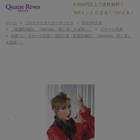
6,000円以上で送料無料！
Sポイント たまる！つかえる！
>
>
ホーム
ブロマイドオーダーサービス
2015年公演
>
>
『新源氏物語』『Melodia－熱く美しき旋律－』
スチール写真
>
夕霧 らい スチール写真／花組公演『新源氏物語』『Melodia－熱く美し
き旋律－』