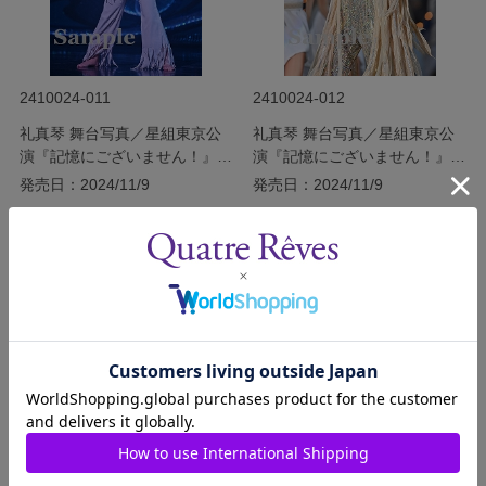
2410024-011
2410024-012
礼真琴 舞台写真／星組東京公
礼真琴 舞台写真／星組東京公
演『記憶にございません！』
演『記憶にございません！』
『Tiara Azul ―Destino―』
『Tiara Azul ―Destino―』
発売日：2024/11/9
発売日：2024/11/9
￥400
￥400
(税込)
(税込)
サイズを選択する
サイズを選択する