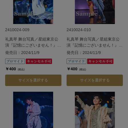
2410024-009
2410024-010
礼真琴 舞台写真／星組東京公
礼真琴 舞台写真／星組東京公
演『記憶にございません！』
演『記憶にございません！』
『Tiara Azul ―Destino―』
『Tiara Azul ―Destino―』
発売日：2024/11/9
発売日：2024/11/9
￥400
￥400
(税込)
(税込)
サイズを選択する
サイズを選択する