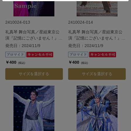
2410024-013
2410024-014
礼真琴 舞台写真／星組東京公
礼真琴 舞台写真／星組東京公
演『記憶にございません！』
演『記憶にございません！』
『Tiara Azul ―Destino―』
『Tiara Azul ―Destino―』
発売日：2024/11/9
発売日：2024/11/9
￥400
￥400
(税込)
(税込)
サイズを選択する
サイズを選択する