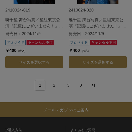
2410024-019
2410024-020
暁千星 舞台写真／星組東京公
暁千星 舞台写真／星組東京公
演『記憶にございません！』
演『記憶にございません！』
『Tiara Azul ―Destino―』
『Tiara Azul ―Destino―』
発売日：2024/11/9
発売日：2024/11/9
￥400
￥400
(税込)
(税込)
サイズを選択する
サイズを選択する
1
2
3
メールマガジンのご案内
ご購入方法
よくあるご質問