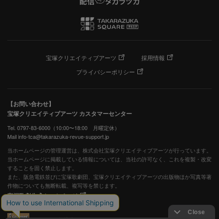
宝塚クリエイティブアーツ
採用情報
プライバシーポリシー
【お問い合わせ】
宝塚クリエイティブアーツ カスタマーセンター
Tel. 0797-83-6000（10:00〜18:00 月曜定休）
Mail info-tca@takarazuka-revue-support.jp
当ホームページの管理運営は、株式会社宝塚クリエイティブアーツが行っています。
当ホームページに掲載している情報については、当社の許可なく、これを複製・改変
することを固く禁止します。
また、阪急電鉄並びに宝塚歌劇団、宝塚クリエイティブアーツの出版物ほか写真等著
作物についても無断転載、複写等を禁じます。
宝塚歌劇公式ホームページ