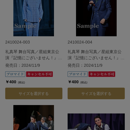
2410024-003
2410024-004
礼真琴 舞台写真／星組東京公
礼真琴 舞台写真／星組東京公
演『記憶にございません！』
演『記憶にございません！』
『Tiara Azul ―Destino―』
『Tiara Azul ―Destino―』
発売日：2024/11/9
発売日：2024/11/9
￥400
￥400
(税込)
(税込)
サイズを選択する
サイズを選択する