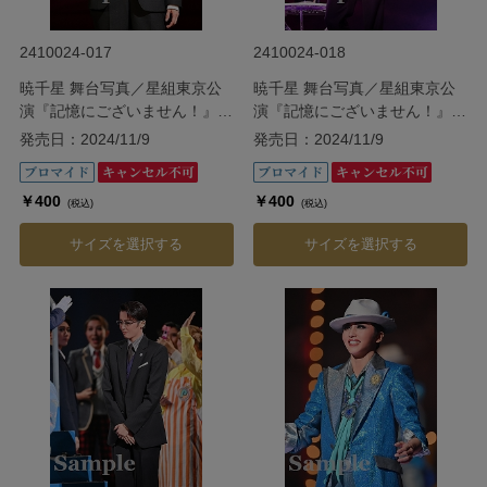
2410024-017
2410024-018
暁千星 舞台写真／星組東京公
暁千星 舞台写真／星組東京公
演『記憶にございません！』
演『記憶にございません！』
『Tiara Azul ―Destino―』
『Tiara Azul ―Destino―』
発売日：2024/11/9
発売日：2024/11/9
￥400
￥400
(税込)
(税込)
サイズを選択する
サイズを選択する