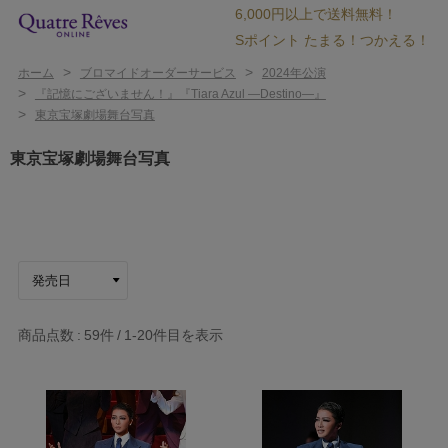
6,000円以上で送料無料！
Sポイント たまる！つかえる！
>
>
ホーム
ブロマイドオーダーサービス
2024年公演
>
『記憶にございません！』『Tiara Azul ―Destino―』
>
東京宝塚劇場舞台写真
東京宝塚劇場舞台写真
商品点数
59件
1-20
件目を表示