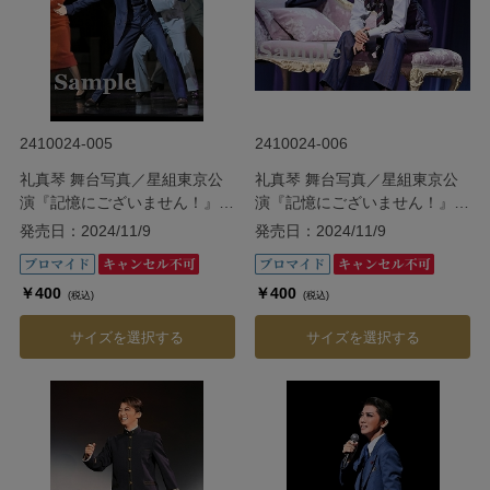
2410024-005
2410024-006
礼真琴 舞台写真／星組東京公
礼真琴 舞台写真／星組東京公
演『記憶にございません！』
演『記憶にございません！』
『Tiara Azul ―Destino―』
『Tiara Azul ―Destino―』
発売日：2024/11/9
発売日：2024/11/9
￥400
￥400
(税込)
(税込)
サイズを選択する
サイズを選択する