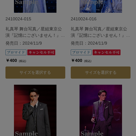
2410024-015
2410024-016
礼真琴 舞台写真／星組東京公
礼真琴 舞台写真／星組東京公
演『記憶にございません！』
演『記憶にございません！』
『Tiara Azul ―Destino―』
『Tiara Azul ―Destino―』
発売日：2024/11/9
発売日：2024/11/9
￥400
￥400
(税込)
(税込)
サイズを選択する
サイズを選択する