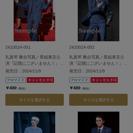
2410024-001
2410024-002
礼真琴 舞台写真／星組東京公
礼真琴 舞台写真／星組東京公
演『記憶にございません！』
演『記憶にございません！』
『Tiara Azul ―Destino―』
『Tiara Azul ―Destino―』
発売日：2024/11/9
発売日：2024/11/9
￥400
￥400
(税込)
(税込)
サイズを選択する
サイズを選択する