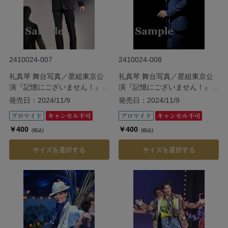
2410024-007
2410024-008
礼真琴 舞台写真／星組東京公
礼真琴 舞台写真／星組東京公
演『記憶にございません！』
演『記憶にございません！』
『Tiara Azul ―Destino―』
『Tiara Azul ―Destino―』
発売日：2024/11/9
発売日：2024/11/9
￥400
￥400
(税込)
(税込)
サイズを選択する
サイズを選択する