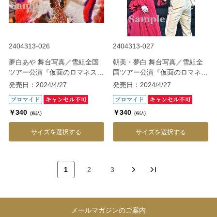
2404313-026
2404313-027
夢白あや 舞台写真／雪組全国
朝美・夢白 舞台写真／雪組全
ツアー公演『仮面のロマネス
国ツアー公演『仮面のロマネス
ク』『Gato Bonito!!』
ク』『Gato Bonito!!』
発売日：2024/4/27
発売日：2024/4/27
￥340
￥340
(税込)
(税込)
サイズを選択する
サイズを選択する
1
2
3
メールマガジンのご案内