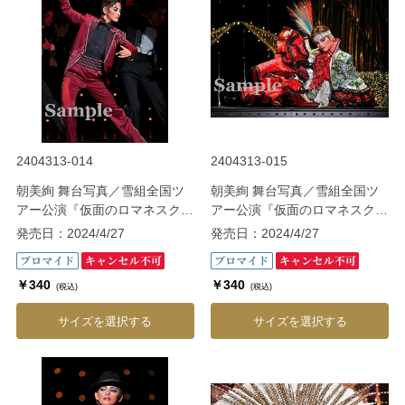
2404313-014
2404313-015
朝美絢 舞台写真／雪組全国ツ
朝美絢 舞台写真／雪組全国ツ
アー公演『仮面のロマネスク』
アー公演『仮面のロマネスク』
『Gato Bonito!!』
『Gato Bonito!!』
発売日：2024/4/27
発売日：2024/4/27
￥340
￥340
(税込)
(税込)
サイズを選択する
サイズを選択する