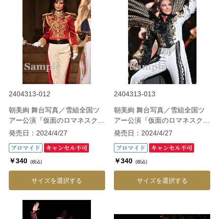
2404313-012
2404313-013
朝美絢 舞台写真／雪組全国ツ
朝美絢 舞台写真／雪組全国ツ
アー公演『仮面のロマネスク』
アー公演『仮面のロマネスク』
『Gato Bonito!!』
『Gato Bonito!!』
発売日：2024/4/27
発売日：2024/4/27
￥340
￥340
(税込)
(税込)
サイズを選択する
サイズを選択する