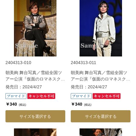
2404313-010
2404313-011
朝美絢 舞台写真／雪組全国ツ
朝美絢 舞台写真／雪組全国ツ
アー公演『仮面のロマネスク』
アー公演『仮面のロマネスク』
『Gato Bonito!!』
『Gato Bonito!!』
発売日：2024/4/27
発売日：2024/4/27
￥340
￥340
(税込)
(税込)
サイズを選択する
サイズを選択する