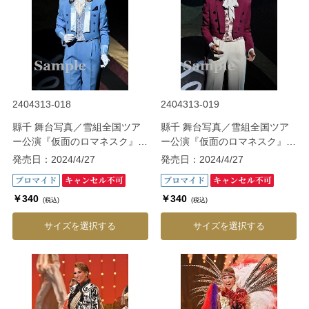
2404313-018
2404313-019
縣千 舞台写真／雪組全国ツア
縣千 舞台写真／雪組全国ツア
ー公演『仮面のロマネスク』
ー公演『仮面のロマネスク』
『Gato Bonito!!』
『Gato Bonito!!』
発売日：2024/4/27
発売日：2024/4/27
￥340
￥340
(税込)
(税込)
サイズを選択する
サイズを選択する