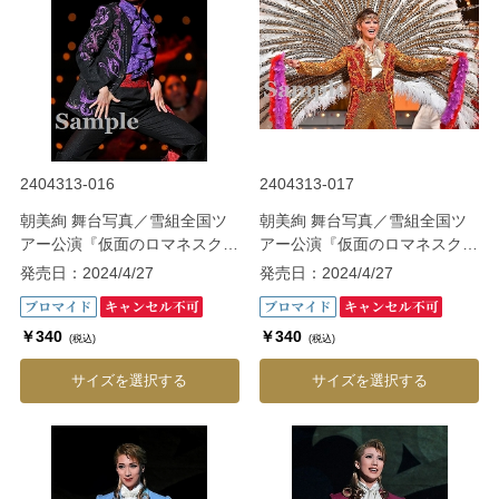
2404313-016
2404313-017
朝美絢 舞台写真／雪組全国ツ
朝美絢 舞台写真／雪組全国ツ
アー公演『仮面のロマネスク』
アー公演『仮面のロマネスク』
『Gato Bonito!!』
『Gato Bonito!!』
発売日：2024/4/27
発売日：2024/4/27
￥340
￥340
(税込)
(税込)
サイズを選択する
サイズを選択する