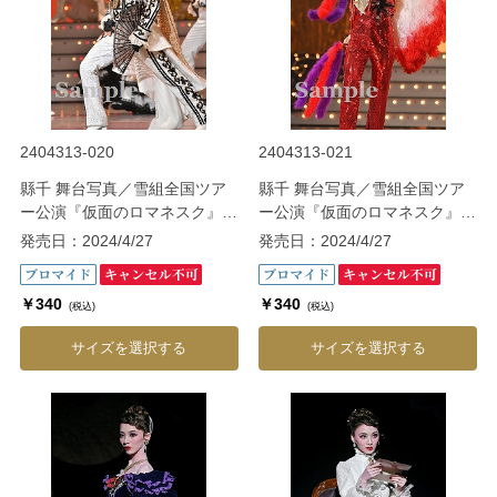
2404313-020
2404313-021
縣千 舞台写真／雪組全国ツア
縣千 舞台写真／雪組全国ツア
ー公演『仮面のロマネスク』
ー公演『仮面のロマネスク』
『Gato Bonito!!』
『Gato Bonito!!』
発売日：2024/4/27
発売日：2024/4/27
￥340
￥340
(税込)
(税込)
サイズを選択する
サイズを選択する