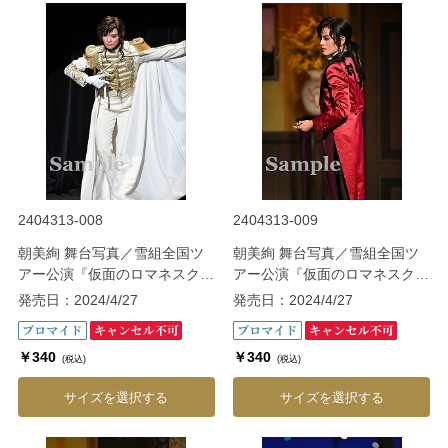
2404313-008
2404313-009
朝美絢 舞台写真／雪組全国ツ
朝美絢 舞台写真／雪組全国ツ
アー公演『仮面のロマネスク』
アー公演『仮面のロマネスク』
『Gato Bonito!!』
『Gato Bonito!!』
発売日：2024/4/27
発売日：2024/4/27
￥340
￥340
(税込)
(税込)
サイズを選択する
サイズを選択する