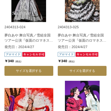
2404313-024
2404313-025
夢白あや 舞台写真／雪組全国
夢白あや 舞台写真／雪組全国
ツアー公演『仮面のロマネス
ツアー公演『仮面のロマネス
ク』『Gato Bonito!!』
ク』『Gato Bonito!!』
発売日：2024/4/27
発売日：2024/4/27
￥340
￥340
(税込)
(税込)
サイズを選択する
サイズを選択する