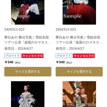
2404313-022
2404313-023
夢白あや 舞台写真／雪組全国
夢白あや 舞台写真／雪組全国
ツアー公演『仮面のロマネス
ツアー公演『仮面のロマネス
ク』『Gato Bonito!!』
ク』『Gato Bonito!!』
発売日：2024/4/27
発売日：2024/4/27
￥340
￥340
(税込)
(税込)
サイズを選択する
サイズを選択する