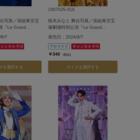
2407025-016
舞台写真／宙組東京宝
桜木みなと 舞台写真／宙組東京宝
Le Grand
塚劇場特別公演『Le Grand
 ―ル・グラン・エスカリエ
Escalier ―ル・グラン・エスカリエ
8/7
発売日：2024/8/7
―』
￥340
(税込)
ズを選択する
サイズを選択する