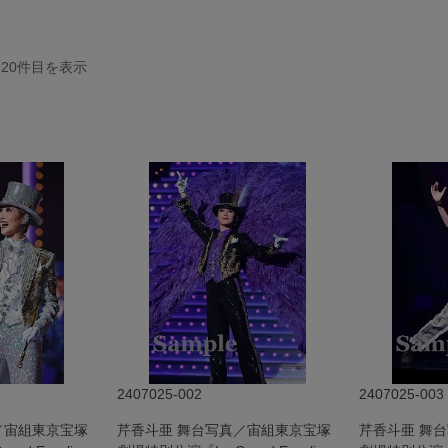
-20
件目を表示
2407025-002
2407025-003
／宙組東京宝塚
芹香斗亜 舞台写真／宙組東京宝塚
芹香斗亜 舞