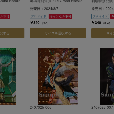
d Escalier
劇場特別公演『Le Grand Escalier
劇場特別公演『Le 
カリエ―』
―ル・グラン・エスカリエ―』
―ル・グラン
発売日：2024/8/7
発売日：2024/
￥340
￥340
(税込)
(税込)
択する
サイズを選択する
サイ
2407025-006
2407025-007