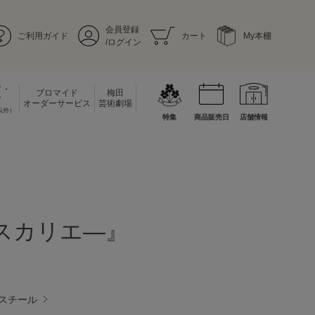
会員登録
ご利用ガイド
カート
My本棚
/ログイン
ド・
ブロマイド
梅田
ド
オーダーサービス
芸術劇場
以外）
特集
商品販売日
店舗情報
・エスカリエ―』
スチール