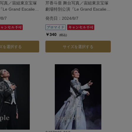
台写真／宙組東京宝塚
芹香斗亜 舞台写真／宙組東京宝塚
Grand Escalier
劇場特別公演『Le Grand Escalier
・エスカリエ―』
―ル・グラン・エスカリエ―』
8/7
発売日：2024/8/7
￥340
(税込)
ズを選択する
サイズを選択する