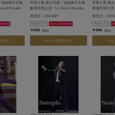
／宙組東京宝塚
芹香斗亜 舞台写真／宙組東京宝塚
芹香斗亜 舞
d Escalier
劇場特別公演『Le Grand Escalier
劇場特別公演『Le 
カリエ―』
―ル・グラン・エスカリエ―』
―ル・グラン
発売日：2024/8/7
発売日：2024/
￥340
￥340
(税込)
(税込)
択する
サイズを選択する
サイ