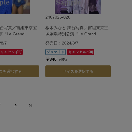
2407025-020
舞台写真／宙組東京宝
桜木みなと 舞台写真／宙組東京宝
Le Grand
塚劇場特別公演『Le Grand
 ―ル・グラン・エスカリエ
Escalier ―ル・グラン・エスカリエ
8/7
発売日：2024/8/7
―』
￥340
(税込)
ズを選択する
サイズを選択する
7