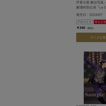
芹香斗亜 舞台写真
劇場特別公演『Le Gran
―ル・グラン・エス
発売日：2024/8/7
￥340
(税込)
サイズを選