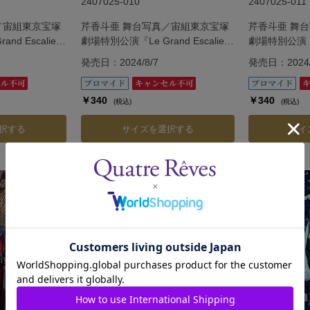
2407025-010
2407025-011
／宙組東京宝塚
芹香斗亜 舞台写真／宙組東京宝塚
芹香斗亜 舞
d Escalier
劇場特別公演『Le Grand Escalier
劇場特別公演『Le 
カリエ―』
―ル・グラン・エスカリエ―』
―ル・グラン
発売日：2024/8/7
発売日：2024/
￥340
￥340
(税込)
(税込)
択する
サイズを選択する
サイ