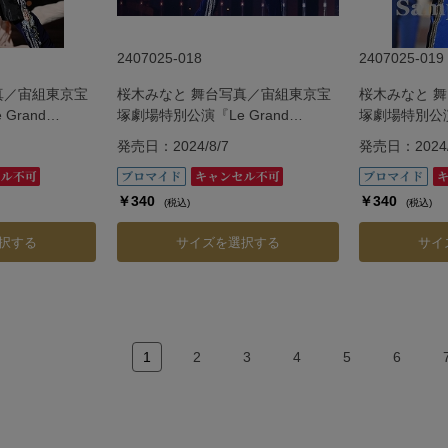
2407025-018
2407025-019
真／宙組東京宝
桜木みなと 舞台写真／宙組東京宝
桜木みなと 
Grand
塚劇場特別公演『Le Grand
塚劇場特別公演『
・グラン・エスカリエ
Escalier ―ル・グラン・エスカリエ
Escalier
発売日：2024/8/7
発売日：2024/
―』
―』
￥340
￥340
(税込)
(税込)
択する
サイズを選択する
サイ
1
2
3
4
5
6