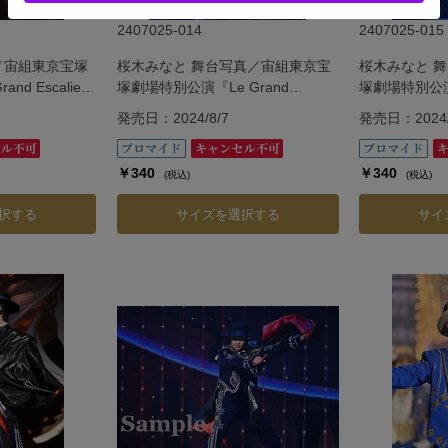
2407025-014
2407025-015
／宙組東京宝塚
桜木みなと 舞台写真／宙組東京宝
桜木みなと 
d Escalier
塚劇場特別公演『Le Grand
塚劇場特別公演『
カリエ―』
Escalier ―ル・グラン・エスカリエ
Escalier
発売日：2024/8/7
発売日：2024/
―』
―』
￥340
￥340
(税込)
(税込)
択する
サイズを選択する
サイ