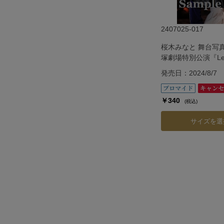
2407025-017
桜木みなと 舞台写
塚劇場特別公演『Le 
Escalier ―ル
発売日：2024/8/7
―』
￥340
(税込)
サイズを選