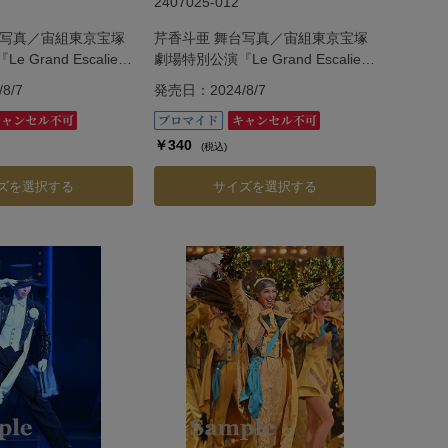
2407025-012
台写真／宙組東京宝塚
芹香斗亜 舞台写真／宙組東京宝塚
Grand Escalier
劇場特別公演『Le Grand Escalier
・エスカリエ―』
―ル・グラン・エスカリエ―』
8/7
発売日：2024/8/7
￥340
(税込)
ズを選択する
サイズを選択する