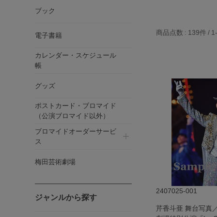
ブック
商品点数
139件
1
電子書籍
カレンダー・スケジュール
帳
グッズ
ポストカード・ブロマイド
（公演ブロマイド以外）
ブロマイドオーダーサービ
ス
梅田芸術劇場
2407025-001
ジャンルから探す
芹香斗亜 舞台写真