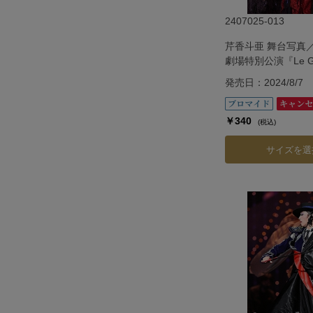
2407025-013
芹香斗亜 舞台写真
劇場特別公演『Le Gran
―ル・グラン・エス
発売日：2024/8/7
￥340
(税込)
サイズを選