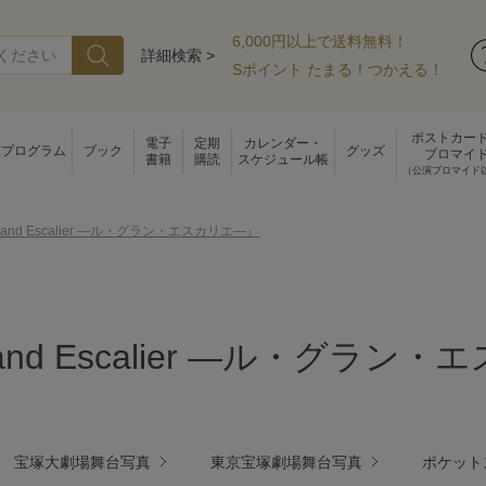
6,000円以上で送料無料！
詳細検索 >
Sポイント たまる！つかえる！
ポストカー
電子
定期
カレンダー・
演プログラム
ブック
グッズ
ブロマイ
書籍
購読
スケジュール帳
（公演ブロマイド
Grand Escalier ―ル・グラン・エスカリエ―』
rand Escalier ―ル・グラン
宝塚大劇場舞台写真
東京宝塚劇場舞台写真
ポケット