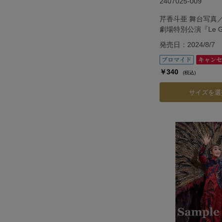
2407025-009
芹香斗亜 舞台写真
劇場特別公演『Le Gran
―ル・グラン・エス
発売日：2024/8/7
￥340
(税込)
サイズを選