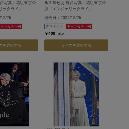
舞台写真／花組東京公
永久輝せあ 舞台写真／花組東京公
リックライ』
演『エンジェリックライ』
『Jubilee』
12/25
発売日：2024/12/25
￥400
(税込)
ズを選択する
サイズを選択する