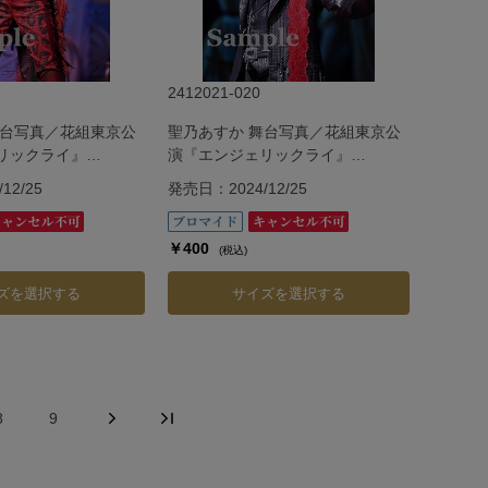
2412021-020
舞台写真／花組東京公
聖乃あすか 舞台写真／花組東京公
リックライ』
演『エンジェリックライ』
『Jubilee』
12/25
発売日：2024/12/25
￥400
(税込)
ズを選択する
サイズを選択する
8
9