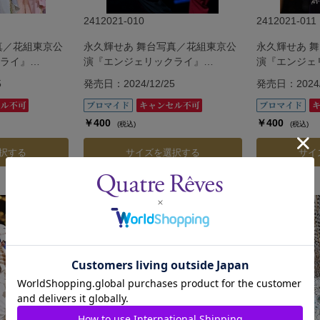
2412021-010
2412021-011
真／花組東京公
永久輝せあ 舞台写真／花組東京公
永久輝せあ 
ライ』
演『エンジェリックライ』
演『エンジェ
『Jubilee』
『Jubilee』
5
発売日：2024/12/25
発売日：2024/
￥400
￥400
(税込)
(税込)
択する
サイズを選択する
サイ