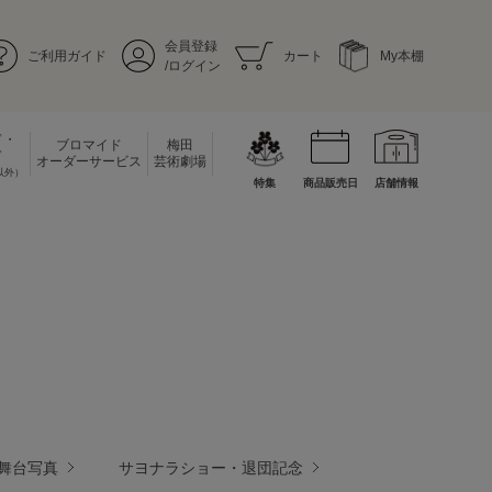
会員登録
ご利用ガイド
カート
My本棚
/ログイン
ド・
ブロマイド
梅田
ド
オーダーサービス
芸術劇場
以外）
特集
商品販売日
店舗情報
舞台写真
サヨナラショー・退団記念