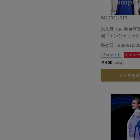
2412021-013
永久輝せあ 舞台写
演『エンジェリック
『Jubilee』
発売日：2024/12/2
￥400
(税込)
サイズを選