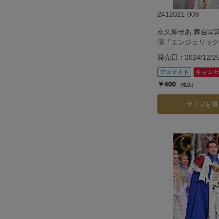
2412021-009
永久輝せあ 舞台写
演『エンジェリック
『Jubilee』
発売日：2024/12/2
￥400
(税込)
サイズを選