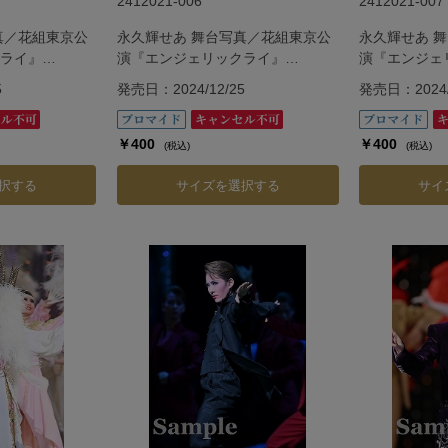
2412021-006
2412021-007
真／花組東京公
永久輝せあ 舞台写真／花組東京公
永久輝せあ 
ライ』
演『エンジェリックライ』
演『エンジェ
『Jubilee』
『Jubilee』
5
発売日：2024/12/25
発売日：2024/
￥400
￥400
(税込)
(税込)
択する
サイズを選択する
サイ