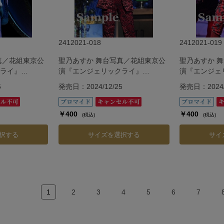
2412021-018
2412021-019
真／花組東京公
聖乃あすか 舞台写真／花組東京公
聖乃あすか 
ライ』
演『エンジェリックライ』
演『エンジェ
『Jubilee』
『Jubilee』
5
発売日：2024/12/25
発売日：2024/
￥400
￥400
(税込)
(税込)
択する
サイズを選択する
サイ
1
2
3
4
5
6
7