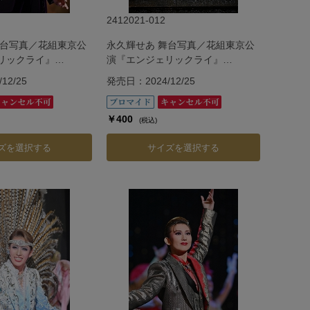
2412021-012
舞台写真／花組東京公
永久輝せあ 舞台写真／花組東京公
リックライ』
演『エンジェリックライ』
『Jubilee』
12/25
発売日：2024/12/25
￥400
(税込)
ズを選択する
サイズを選択する