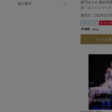
紫門ゆりや 舞台写
組で探す
演『エンジェリック
『Jubilee』
発売日：2024/12/2
￥400
(税込)
サイズを選