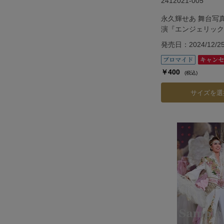
2412021-005
永久輝せあ 舞台写
演『エンジェリック
『Jubilee』
発売日：2024/12/2
￥400
(税込)
サイズを選