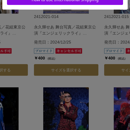
2412021-014
2412021-015
真／花組東京公
永久輝せあ 舞台写真／花組東京公
永久輝せあ 
ライ』
演『エンジェリックライ』
演『エンジェ
『Jubilee』
『Jubilee』
5
発売日：2024/12/25
発売日：2024/
￥400
￥400
(税込)
(税込)
択する
サイズを選択する
サイ