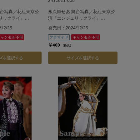
2412021-008
舞台写真／花組東京公
永久輝せあ 舞台写真／花組東京公
リックライ』
演『エンジェリックライ』
『Jubilee』
12/25
発売日：2024/12/25
￥400
(税込)
ズを選択する
サイズを選択する