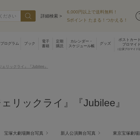
6,000円以上で送料無料！
詳細検索 >
Sポイント たまる！つかえる！
ポストカー
電子
定期
カレンダー・
演プログラム
ブック
グッズ
ブロマイ
書籍
購読
スケジュール帳
（公演ブロマイド
ェリックライ』『Jubilee』
ェリックライ』『Jubilee』
宝塚大劇場舞台写真
新人公演舞台写真
東京宝塚劇場