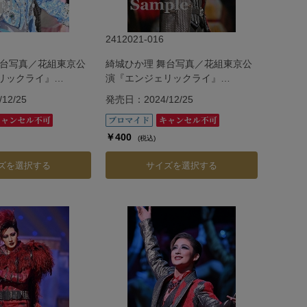
2412021-016
舞台写真／花組東京公
綺城ひか理 舞台写真／花組東京公
リックライ』
演『エンジェリックライ』
『Jubilee』
12/25
発売日：2024/12/25
￥400
(税込)
ズを選択する
サイズを選択する