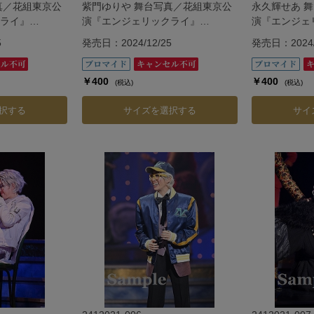
真／花組東京公
紫門ゆりや 舞台写真／花組東京公
永久輝せあ 
ライ』
演『エンジェリックライ』
演『エンジェ
『Jubilee』
『Jubilee』
5
発売日：2024/12/25
発売日：2024/
￥400
￥400
(税込)
(税込)
択する
サイズを選択する
サイ