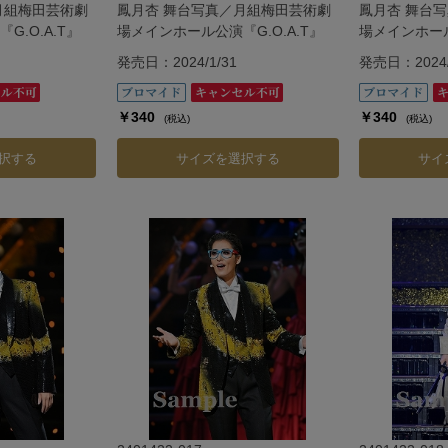
月組梅田芸術劇
鳳月杏 舞台写真／月組梅田芸術劇
鳳月杏 舞台
.O.A.T』
場メインホール公演『G.O.A.T』
場メインホール
発売日：2024/1/31
発売日：2024/
￥340
￥340
(税込)
(税込)
択する
サイズを選択する
サイ