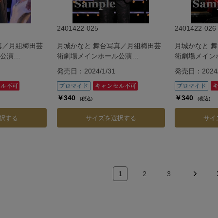
2401422-025
2401422-026
真／月組梅田芸
月城かなと 舞台写真／月組梅田芸
月城かなと 
公演
術劇場メインホール公演
術劇場メイン
『G.O.A.T』
『G.O.A.T』
発売日：2024/1/31
発売日：2024/
￥340
￥340
(税込)
(税込)
択する
サイズを選択する
サイ
1
2
3