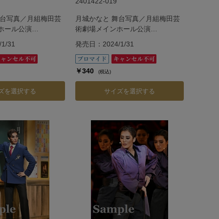
2401422-019
舞台写真／月組梅田芸
月城かなと 舞台写真／月組梅田芸
ホール公演
術劇場メインホール公演
『G.O.A.T』
1/31
発売日：2024/1/31
￥340
(税込)
ズを選択する
サイズを選択する