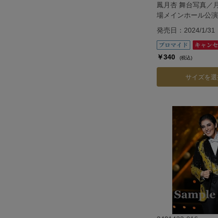
鳳月杏 舞台写真／
場メインホール公演『G
発売日：2024/1/31
￥340
(税込)
サイズを選