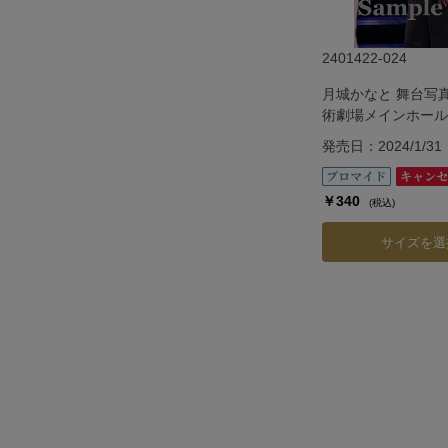
2401422-024
月城かなと 舞台写
術劇場メインホール
『G.O.A.T』
発売日：2024/1/31
￥340
(税込)
サイズを選