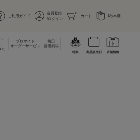
会員登録
ご利用ガイド
カート
My本棚
/ログイン
ド・
ブロマイド
梅田
ド
オーダーサービス
芸術劇場
以外）
特集
商品販売日
店舗情報