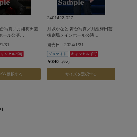
2401422-027
舞台写真／月組梅田芸
月城かなと 舞台写真／月組梅田芸
ホール公演
術劇場メインホール公演
『G.O.A.T』
1/31
発売日：2024/1/31
￥340
(税込)
ズを選択する
サイズを選択する