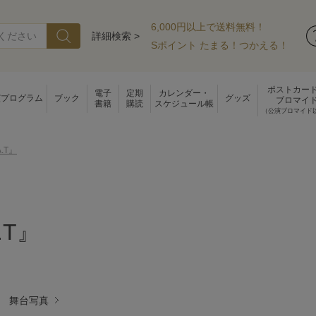
6,000円以上で送料無料！
詳細検索 >
Sポイント たまる！つかえる！
ポストカー
電子
定期
カレンダー・
演プログラム
ブック
グッズ
ブロマイ
書籍
購読
スケジュール帳
（公演ブロマイド
A.T』
.T』
舞台写真