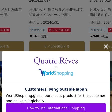
2401422-017
2401422-018
真／月組梅田芸
月城かなと 舞台写真／月組梅田芸
月城かなと 
公演
術劇場メインホール公演
術劇場メイン
『G.O.A.T』
『G.O.A.T』
発売日：2024/1/31
発売日：2024/
￥340
￥340
(税込)
(税込)
択する
サイズを選択する
サイ