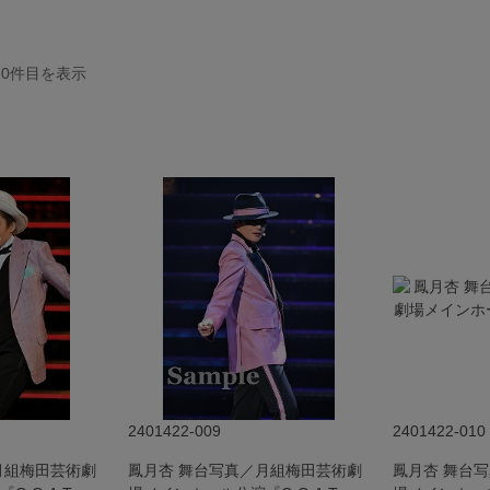
20
件目を表示
2401422-009
2401422-010
月組梅田芸術劇
鳳月杏 舞台写真／月組梅田芸術劇
鳳月杏 舞台