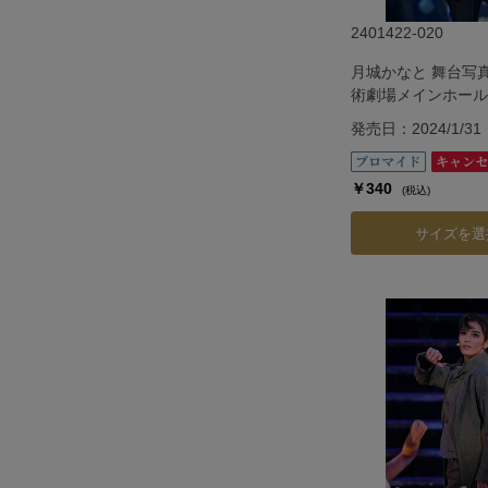
2401422-020
月城かなと 舞台写
術劇場メインホール
『G.O.A.T』
発売日：2024/1/31
￥340
(税込)
サイズを選