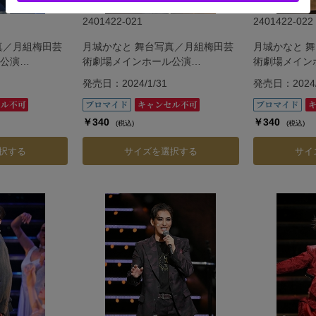
2401422-021
2401422-022
真／月組梅田芸
月城かなと 舞台写真／月組梅田芸
月城かなと 
公演
術劇場メインホール公演
術劇場メイン
『G.O.A.T』
『G.O.A.T』
発売日：2024/1/31
発売日：2024/
￥340
￥340
(税込)
(税込)
択する
サイズを選択する
サイ