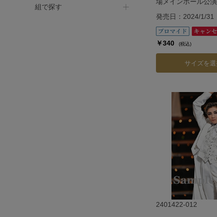
場メインホール公演『G
組で探す
発売日：2024/1/31
￥340
(税込)
サイズを選
2401422-012