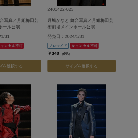
2401422-023
舞台写真／月組梅田芸
月城かなと 舞台写真／月組梅田芸
ホール公演
術劇場メインホール公演
『G.O.A.T』
1/31
発売日：2024/1/31
￥340
(税込)
ズを選択する
サイズを選択する