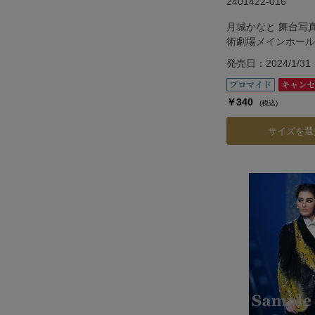
2401422-016
月城かなと 舞台写
術劇場メインホール
『G.O.A.T』
発売日：2024/1/31
￥340
(税込)
サイズを選