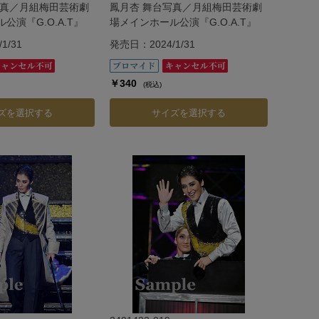
写真／月組梅田芸術劇
鳳月杏 舞台写真／月組梅田芸術劇
公演『G.O.A.T』
場メインホール公演『G.O.A.T』
1/31
発売日：2024/1/31
￥340
(税込)
ズを選択する
サイズを選択する