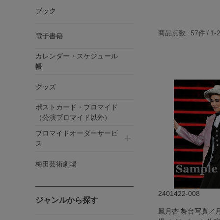
ブック
商品点数
57件
1-
電子書籍
カレンダー・スケジュール
帳
グッズ
ポストカード・ブロマイド
（公演ブロマイド以外）
ブロマイドオーダーサービ
ス
梅田芸術劇場
2401422-008
ジャンルから探す
鳳月杏 舞台写真／