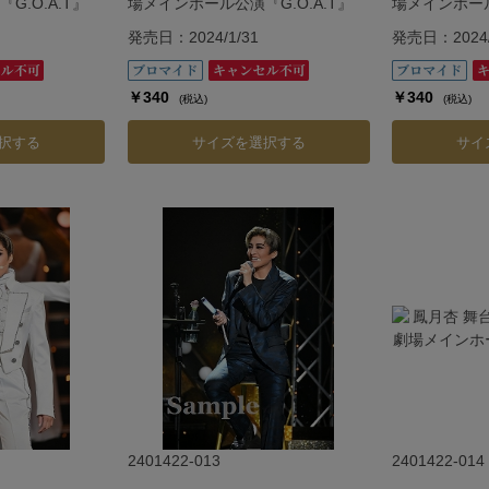
.O.A.T』
場メインホール公演『G.O.A.T』
場メインホール
発売日：2024/1/31
発売日：2024/
￥340
￥340
(税込)
(税込)
択する
サイズを選択する
サイ
2401422-013
2401422-014