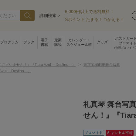
6,000円以上で送料無料！
詳細検索 >
Sポイント たまる！つかえる！
ポストカー
電子
定期
カレンダー・
演プログラム
ブック
グッズ
ブロマイ
書籍
購読
スケジュール帳
（公演ブロマイド
>
ございません！』『Tiara Azul ―Destino―』
東京宝塚劇場舞台写真
 ―Destino―』
礼真琴 舞台写
せん！』『Tiara 