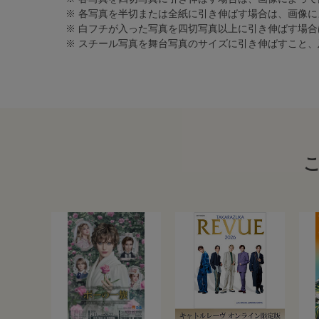
※ 各写真を半切または全紙に引き伸ばす場合は、画像
※ 白フチが入った写真を四切写真以上に引き伸ばす場
※ スチール写真を舞台写真のサイズに引き伸ばすこと