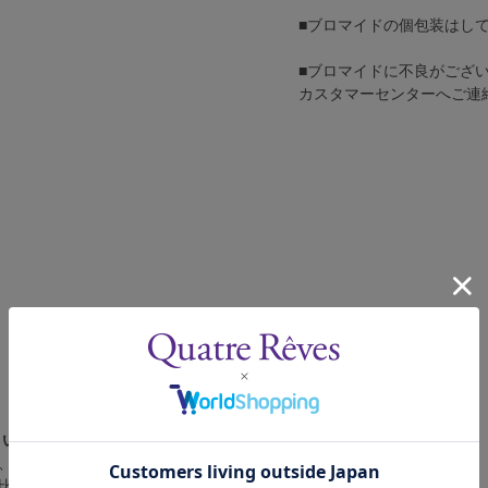
■ブロマイドの個包装はし
■ブロマイドに不良がござ
カスタマーセンターへご連
さい。
、4辺に白フチが入ります。
比率の都合上、（1）～（3）の何れかのサイズになります。