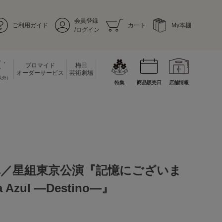
会員登録
ご利用ガイド
カート
My本棚
/ログイン
ド・
ブロマイド
梅田
ド
オーダーサービス
芸術劇場
以外）
特集
商品販売日
店舗情報
真／星組東京公演『記憶にございま
Azul ―Destino―』