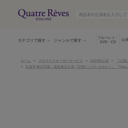
ブルーレイ・
公
カテゴリで探す
ジャンルで探す
DVD・CD
>
>
>
ホーム
ブロマイドオーダーサービス
2024年公演
『記憶に
>
礼真琴 舞台写真／星組東京公演『記憶にございません！』『Tiara Azul