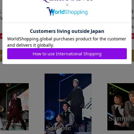
2312493-010
2312493-011
／SORA
和希・華純 舞台写真／SORA
和希・華純 舞
pecial Dinner
KAZUKI Christmas Special Dinner
KAZUKI Chris
Show「Vie.」
Show「Vie.」
発売日：2024/1/14
発売日：2024/
￥340
￥340
(税込)
(税込)
択する
サイズを選択する
サイ