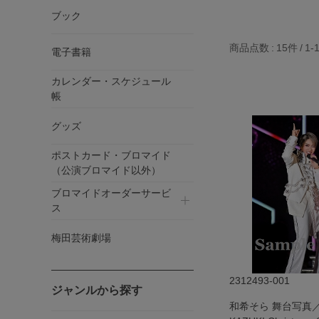
ブック
商品点数
15件
1-
電子書籍
カレンダー・スケジュール
帳
グッズ
ポストカード・ブロマイド
（公演ブロマイド以外）
ブロマイドオーダーサービ
ス
梅田芸術劇場
2312493-001
ジャンルから探す
和希そら 舞台写真／