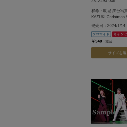
2312493-009
和希・咲城 舞台写真
KAZUKI Christmas S
Show「Vie.」
発売日：2024/1/14
￥340
(税込)
サイズを選