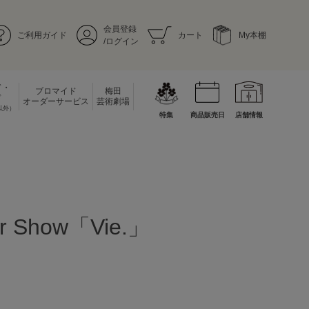
会員登録
ご利用ガイド
カート
My本棚
/ログイン
ド・
ブロマイド
梅田
ド
オーダーサービス
芸術劇場
以外）
特集
商品販売日
店舗情報
er Show「Vie.」