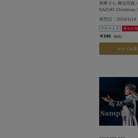
和希そら 舞台写真／
KAZUKI Christmas S
Show「Vie.」
発売日：2024/1/14
￥340
(税込)
サイズを選