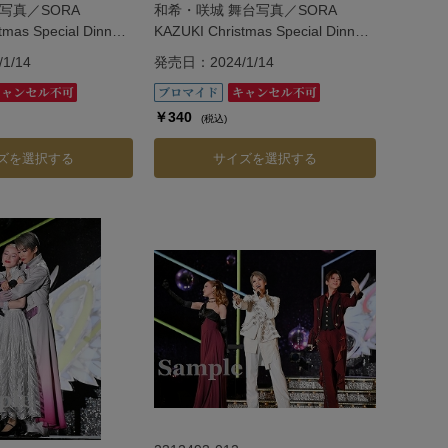
写真／SORA
和希・咲城 舞台写真／SORA
tmas Special Dinner
KAZUKI Christmas Special Dinner
Show「Vie.」
1/14
発売日：2024/1/14
￥340
(税込)
ズを選択する
サイズを選択する