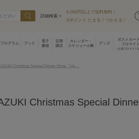
6,000円以上で送料無料！
詳細検索 >
Sポイント たまる！つかえる！
ポストカー
電子
定期
カレンダー・
演プログラム
ブック
グッズ
ブロマイ
書籍
購読
スケジュール帳
（公演ブロマイド
AZUKI Christmas Special Dinner Show「Vie.」
ZUKI Christmas Special Dinn