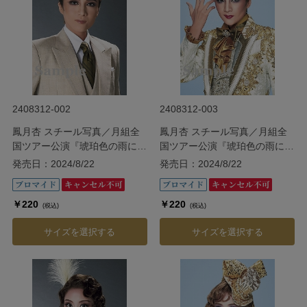
2408312-002
2408312-003
鳳月杏 スチール写真／月組全
鳳月杏 スチール写真／月組全
国ツアー公演『琥珀色の雨にぬ
国ツアー公演『琥珀色の雨にぬ
れて』『Grande
れて』『Grande
発売日：2024/8/22
発売日：2024/8/22
TAKARAZUKA 110!』
TAKARAZUKA 110!』
￥220
￥220
(税込)
(税込)
サイズを選択する
サイズを選択する