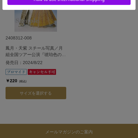
2408312-008
鳳月・天紫 スチール写真／月
組全国ツアー公演『琥珀色の雨
にぬれて』『Grande
発売日：2024/8/22
TAKARAZUKA 110!』
￥220
(税込)
サイズを選択する
メールマガジンのご案内