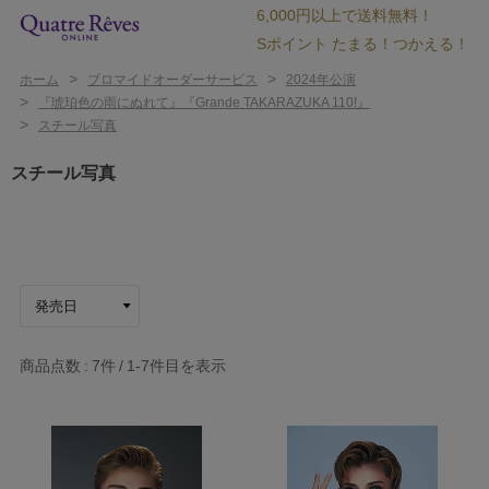
6,000円以上で送料無料！
Sポイント たまる！つかえる！
>
>
ホーム
ブロマイドオーダーサービス
2024年公演
>
『琥珀色の雨にぬれて』『Grande TAKARAZUKA 110!』
>
スチール写真
スチール写真
商品点数
7件
1-7
件目を表示