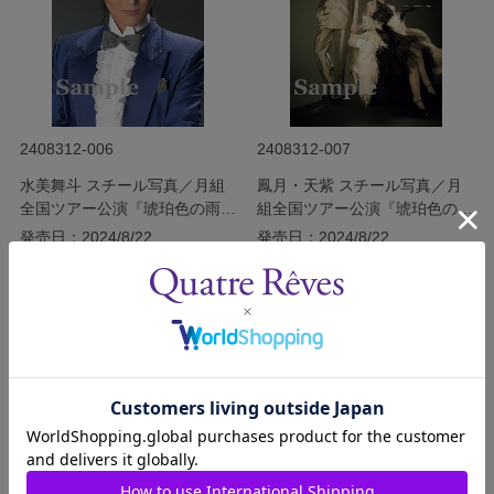
2408312-006
2408312-007
水美舞斗 スチール写真／月組
鳳月・天紫 スチール写真／月
全国ツアー公演『琥珀色の雨に
組全国ツアー公演『琥珀色の雨
ぬれて』『Grande
にぬれて』『Grande
発売日：2024/8/22
発売日：2024/8/22
TAKARAZUKA 110!』
TAKARAZUKA 110!』
￥220
￥220
(税込)
(税込)
サイズを選択する
サイズを選択する