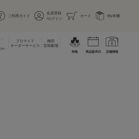
会員登録
ご利用ガイド
カート
My本棚
/ログイン
ド・
ブロマイド
梅田
ド
オーダーサービス
芸術劇場
以外）
特集
商品販売日
店舗情報