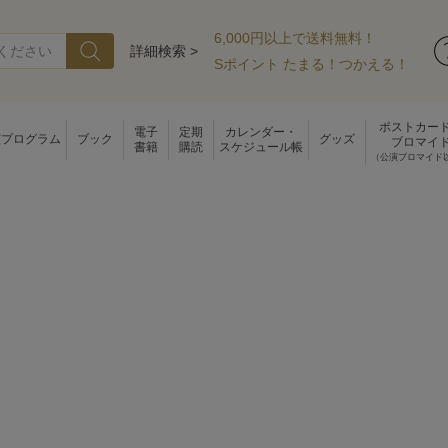
6,000円以上で送料無料！
詳細検索 >
Sポイント たまる！つかえる！
ポストカー
電子
定期
カレンダー・
演プログラム
ブック
グッズ
ブロマイ
書籍
購読
スケジュール帳
（公演ブロマイド