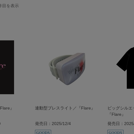
件目を表示
lare』
連動型ブレスライト／『Flare』
ビッグシルエ
『Flare』
0
発売日：2025/12/4
発売日：2025/