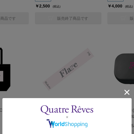
￥2,500
￥4,000
(税込)
(税込)
了商品です
販売終了商品です
販
CK】／
マフラータオル／『Flare』
充電式カイロ
機能搭載)【BL
発売日：2025/12/4
発売日：2025/