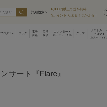
6,000円以上で送料無料！
詳細検索 >
Sポイント たまる！つかえる！
ポストカー
電子
定期
カレンダー・
演プログラム
ブック
グッズ
ブロマイ
書籍
購読
スケジュール帳
（公演ブロマイド
ンサート『Flare』