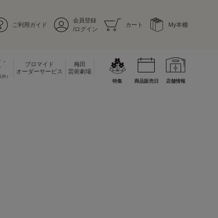
会員登録
ご利用ガイド
カート
My本棚
/ログイン
ド・
ブロマイド
梅田
ド
オーダーサービス
芸術劇場
以外）
特集
商品販売日
店舗情報