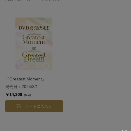
『Greatest Moment』
&『Greatest Dream』DVD
発売日：2024/3/1
￥14,300
(税込)
カートに入れる