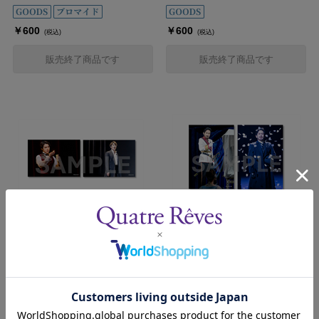
￥600
￥600
(税込)
(税込)
販売終了商品です
販売終了商品です
ステージフォトセット（海宝直
ステージフォトセット（成河
人Ver.②）／『イリュージョニ
Ver.）／『イリュージョニス
スト』
ト』
発売日：2025年3月21日
発売日：2025年3月21日
￥600
￥600