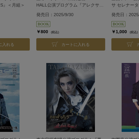
LLS』＜月組＞
HALL公演プログラム『アレクサン
サ セレナータ』『
ダー』＜星組＞
―Destino―
発売日：2025/9/30
発売日：2025/
￥800
￥1,000
(税込)
(税込)
に入れる
カートに入れる