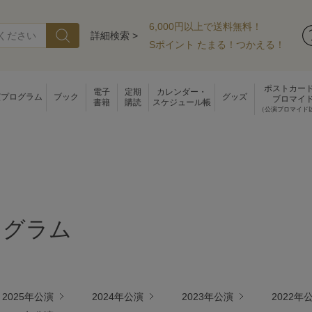
6,000円以上で送料無料！
詳細検索 >
Sポイント たまる！つかえる！
ポストカー
電子
定期
カレンダー・
演プログラム
ブック
グッズ
ブロマイ
書籍
購読
スケジュール帳
（公演ブロマイド
ログラム
2025年公演
2024年公演
2023年公演
2022年