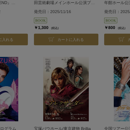
GEND』
田芸術劇場メインホール公演プロ
年館ホール公
R』＜宙組＞
グラム『Goethe（ゲーテ）!』＜花
2
発売日：2025/11/16
発売日：2025/
組＞
￥1,300
￥800
(税込)
(税込)
に入れる
カートに入れる
ログラム
宝塚バウホール/東京建物 Brillia
全国ツアー公