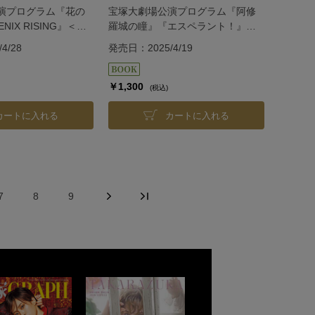
演プログラム『花の
宝塚大劇場公演プログラム『阿修
NIX RISING』＜月
羅城の瞳』『エスペラント！』＜
星組＞
4/28
発売日：2025/4/19
￥1,300
(税込)
カートに入れる
カートに入れる
7
8
9