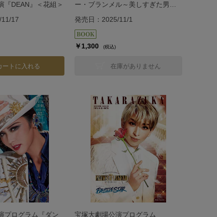
演『DEAN』＜花組＞
ー・ブランメル～美しすぎた男
～』『Prayer～祈り～』＜雪組＞
11/17
発売日：2025/11/1
￥1,300
(税込)
カートに入れる
在庫がありません
演プログラム『ダン
宝塚大劇場公演プログラム