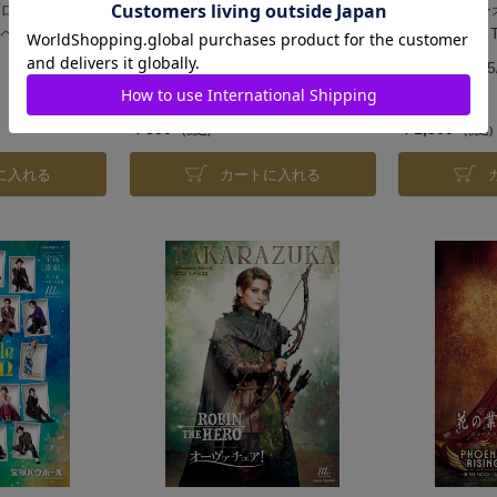
ログラム『阿
KAAT神奈川芸術劇場公演/シアタ
東急シアター
ペラント！』
ー・ドラマシティ公演プログラム
ム『ZORRO 
『RED STONE』＜宙組＞
組＞
発売日：2025/6/20
発売日：2025/
￥800
￥1,300
(税込)
(税込)
に入れる
カートに入れる