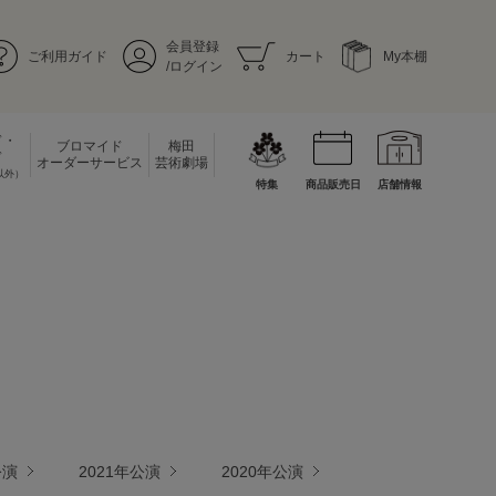
会員登録
ご利用ガイド
カート
My本棚
/ログイン
ド・
ブロマイド
梅田
ド
オーダーサービス
芸術劇場
以外）
特集
商品販売日
店舗情報
公演
2021年公演
2020年公演