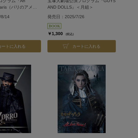
ログラム『An
宝塚大劇場公演プログラム『GUYS
n Paris（パリのアメリ
AND DOLLS』＜月組＞
組＞
8/14
発売日：2025/7/26
￥1,300
(税込)
カートに入れる
カートに入れる