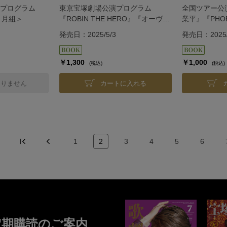
プログラム
東京宝塚劇場公演プログラム
全国ツアー公
』＜月組＞
『ROBIN THE HERO』『オーヴァ
業平』『PHOE
チュア！』＜雪組＞
組＞
発売日：2025/5/3
発売日：2025/
￥1,300
￥1,000
(税込)
(税込)
ありません
カートに入れる
1
2
3
4
5
6
定期購読のご案内