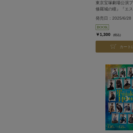
東京宝塚劇場公演プ
修羅城の瞳』『エス
＜星組＞
発売日：2025/6/28
￥1,300
(税込)
カート