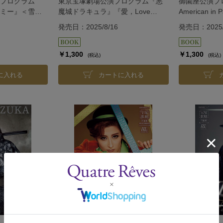
プログラム
東京宝塚劇場公演プログラム『悪
御園座公演プ
ミー』＜雪組
魔城ドラキュラ』『愛，Love
American i
Revue！』＜花組＞
カ人）』＜雪
発売日：2025/8/16
発売日：2025/
￥1,300
￥1,300
(税込)
(税込)
に入れる
カートに入れる