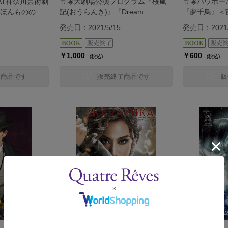
AT神奈川芸術劇
宝塚大劇場公演プログラム『桜嵐
宝塚バウホー
ほんものの魔
記(おうらんき)』『Dream
『夢千鳥』＜
Chaser』＜月組＞
発売日：2021/5/15
発売日：2021/
￥1,000
￥600
(税込)
(税込)
了商品です
販売終了商品です
販