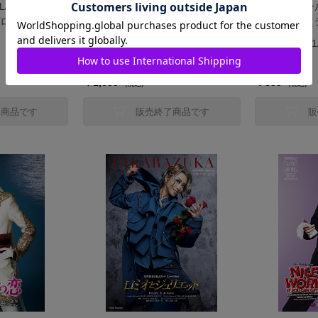
HALL/梅田芸術劇場
宝塚大劇場公演プログラム『アウ
宝塚バウホー
ログラム
グストゥス―尊厳ある者―』
『幽霊刑事（
ouse ホテル スヴ
『Cool Beast!!』＜花組＞
る、その前に
発売日：2021/4/2
発売日：2021/
＜宙組＞
￥1,000
￥600
(税込)
(税込)
了商品です
販売終了商品です
販