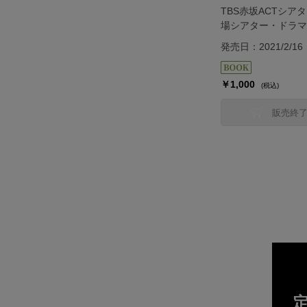
TBS赤坂ACTシア
場シアター・ドラマ
ログラム『ダル・レ
発売日：2021/2/16
月組＞
￥1,000
(税込)
販売終