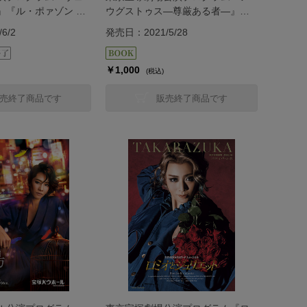
』『ル・ポァゾン 愛
ウグストゥス―尊厳ある者―』
in―』＜雪組＞
『Cool Beast!!』＜花組＞
6/2
発売日：2021/5/28
￥1,000
(税込)
売終了商品です
販売終了商品です