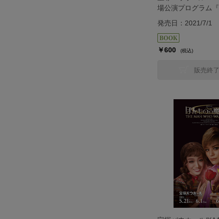
場公演プログラム『
組＞
発売日：2021/7/1
￥600
(税込)
販売終