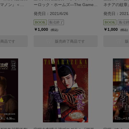
マノン』＜星
ーロック・ホームズ―The Game
ネチアの紋章
Is Afoot!―』『Delicieux（デリシュ
の媚薬―Aga
発売日：2021/6/26
発売日：2021/
ー）!―甘美なる巴里―』＜宙組＞
￥1,000
￥1,000
(税込)
(税込)
了商品です
販売終了商品です
販