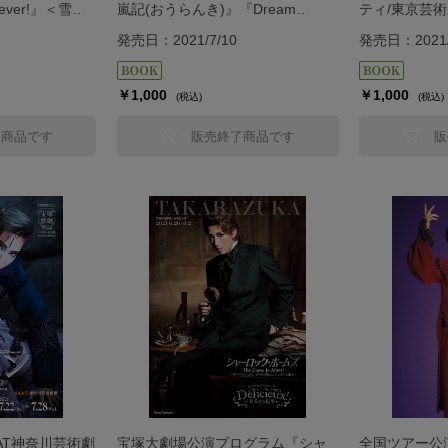
Fever!』＜雪組
嵐記(おうらんき)』『Dream
ティ/東京芸
Chaser』＜月組＞
演プログラム
発売日：2021/7/10
発売日：2021/
の玄孫（やし
￥1,000
￥1,000
(税込)
(税込)
了商品です
販売終了商品です
販
AT神奈川芸術劇
宝塚大劇場公演プログラム『シャ
全国ツアー公