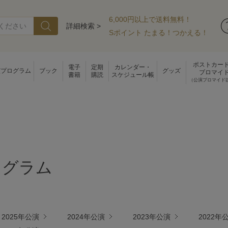
6,000円以上で送料無料！
詳細検索 >
Sポイント たまる！つかえる！
ポストカー
電子
定期
カレンダー・
演プログラム
ブック
グッズ
ブロマイ
書籍
購読
スケジュール帳
（公演ブロマイド
ログラム
2025年公演
2024年公演
2023年公演
2022年