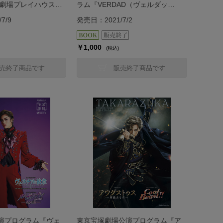
術劇場プレイハウス公
ラム『VERDAD（ヴェルダッ
『婆娑羅（ばさら）
ド）!!』＜星組＞
7/9
発売日：2021/7/2
ゃご）』＜星組＞
￥1,000
(税込)
売終了商品です
販売終了商品です
演プログラム『ヴェ
東京宝塚劇場公演プログラム『ア