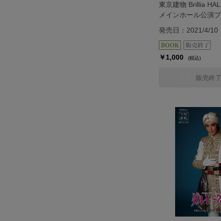
東京建物 Brillia 
メインホール公演プ
『Hotel Svizra H
発売日：2021/4/10
ィッツラ ハウス』
￥1,000
(税込)
販売終