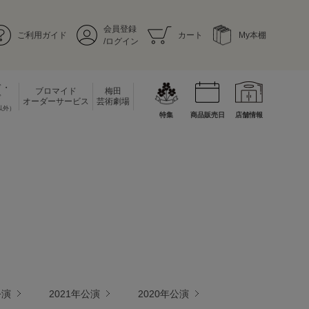
会員登録
ご利用ガイド
カート
My本棚
/ログイン
ド・
ブロマイド
梅田
ド
オーダーサービス
芸術劇場
以外）
特集
商品販売日
店舗情報
公演
2021年公演
2020年公演