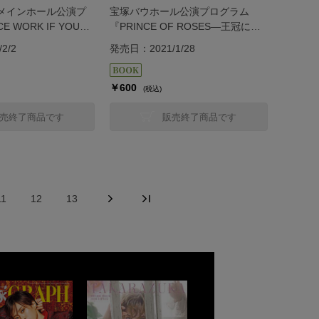
メインホール公演プ
宝塚バウホール公演プログラム
 WORK IF YOU
『PRINCE OF ROSES―王冠に導
IT』＜花組＞
かれし男―』＜花組＞
2/2
発売日：2021/1/28
￥600
(税込)
売終了商品です
販売終了商品です
11
12
13