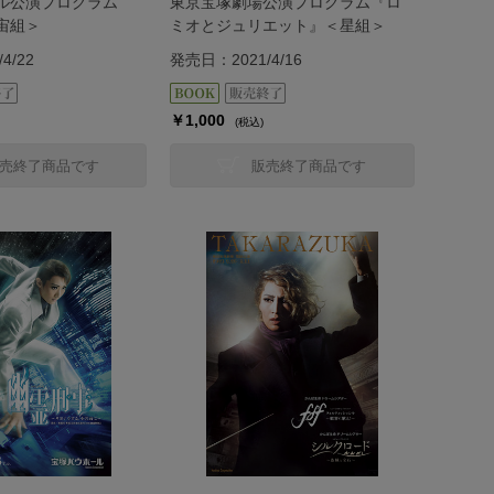
ル公演プログラム
東京宝塚劇場公演プログラム『ロ
宙組＞
ミオとジュリエット』＜星組＞
4/22
発売日：2021/4/16
￥1,000
(税込)
売終了商品です
販売終了商品です