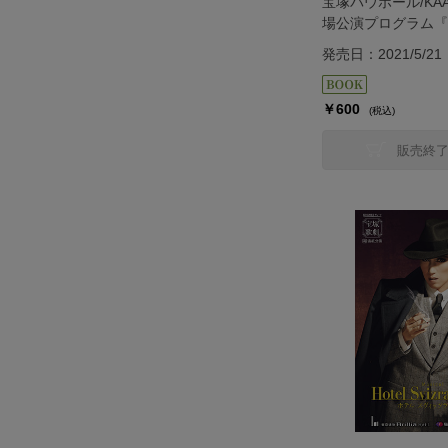
宝塚バウホール/KA
場公演プログラム『
法使』＜雪組＞
発売日：2021/5/21
￥600
(税込)
販売終