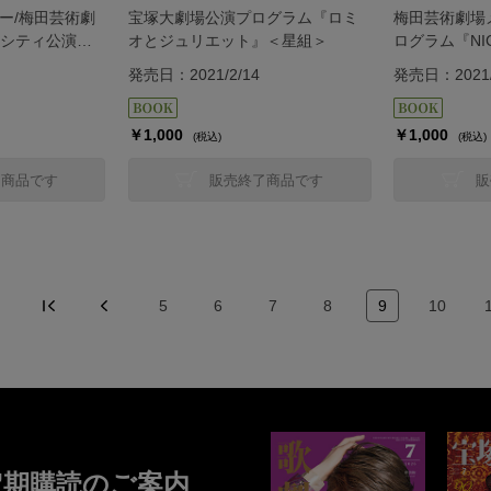
ター/梅田芸術劇
宝塚大劇場公演プログラム『ロミ
梅田芸術劇場
シティ公演プ
オとジュリエット』＜星組＞
ログラム『NICE
ークの恋』＜
CAN GET 
発売日：2021/2/14
発売日：2021/
￥1,000
￥1,000
(税込)
(税込)
了商品です
販売終了商品です
販
5
6
7
8
9
10
定期購読のご案内