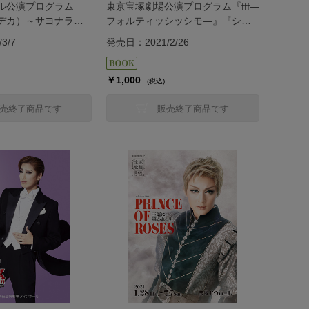
ル公演プログラム
東京宝塚劇場公演プログラム『fff―
デカ）～サヨナラす
フォルティッシッシモ―』『シル
～』＜月組＞
クロード～盗賊と宝石～』＜雪組
3/7
発売日：2021/2/26
＞
￥1,000
(税込)
売終了商品です
販売終了商品です