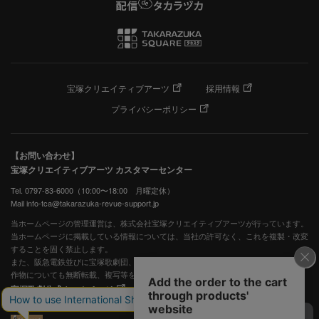
宝塚クリエイティブアーツ
採用情報
プライバシーポリシー
【お問い合わせ】
宝塚クリエイティブアーツ カスタマーセンター
Tel. 0797-83-6000（10:00〜18:00 月曜定休）
Mail info-tca@takarazuka-revue-support.jp
当ホームページの管理運営は、株式会社宝塚クリエイティブアーツが行っています。
当ホームページに掲載している情報については、当社の許可なく、これを複製・改変
することを固く禁止します。
また、阪急電鉄並びに宝塚歌劇団、宝塚クリエイティブアーツの出版物ほか写真等著
作物についても無断転載、複写等を禁じます。
宝塚歌劇公式ホームページ