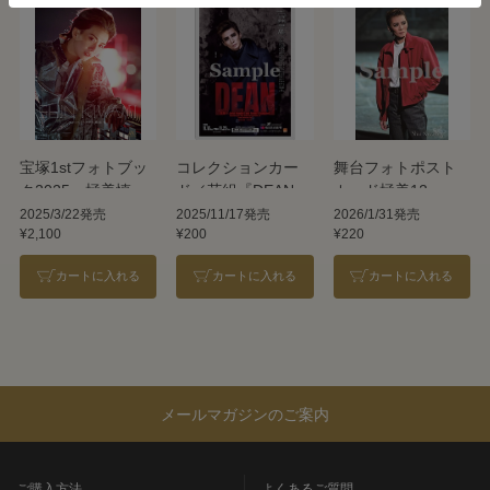
宝塚1stフォトブッ
コレクションカー
舞台フォトポスト
ク2025 極美慎
ド／花組『DEAN』
カード極美12
2025/3/22発売
2025/11/17発売
2026/1/31発売
¥2,100
¥200
¥220
カートに入れる
カートに入れる
カートに入れる
メールマガジンのご案内
ご購入方法
よくあるご質問