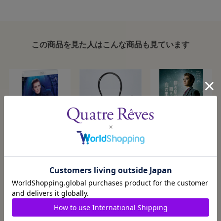
この商品を見た人はこんな商品も見ています
『DEAN』
クリアトートバッ
宝塚バウホール公
グ
演プログラム『儚
き星の照らす海の
2026/2/20発売
2025/6/7発売
2025/3/21発売
¥9,900
¥2,500
¥800
果てに』＜花組＞
カートに入れる
カートに入れる
カートに入れる