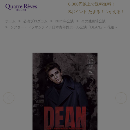
6,000円以上で送料無料！
Sポイント たまる！つかえる！
>
>
>
ホーム
公演プログラム
2025年公演
その他劇場公演
>
シアター・ドラマシティ／日本青年館ホール公演『DEAN』＜花組＞