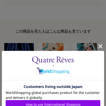
この商品を見た人はこんな商品も見ています
アクリルスタンド
宝塚大劇場公演プ
公演ポストカード
キーホルダー【暁
ログラム『恋する
／星組『ダンサ セ
千星】
天動説』
レナータ』『Tiara
2026/8/1発売
2026/1/1発売
2025/9/27発売
¥1,500
¥1,300
¥220
『DYNAMIC
Azul
NOVA』＜星組＞
―Destino―II』
カートに入れる
カートに入れる
カートに入れる