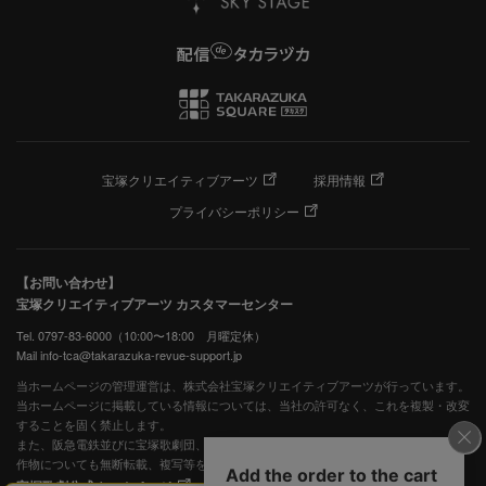
宝塚クリエイティブアーツ
採用情報
プライバシーポリシー
【お問い合わせ】
宝塚クリエイティブアーツ カスタマーセンター
Tel. 0797-83-6000（10:00〜18:00 月曜定休）
Mail info-tca@takarazuka-revue-support.jp
当ホームページの管理運営は、株式会社宝塚クリエイティブアーツが行っています。
当ホームページに掲載している情報については、当社の許可なく、これを複製・改変
することを固く禁止します。
また、阪急電鉄並びに宝塚歌劇団、宝塚クリエイティブアーツの出版物ほか写真等著
作物についても無断転載、複写等を禁じます。