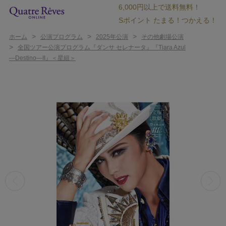
6,000円以上で送料無料！
Sポイント たまる！つかえる！
>
>
>
ホーム
公演プログラム
2025年公演
その他劇場公演
>
全国ツアー公演プログラム『ダンサ セレナータ』『Tiara Azul
―Destino―II』＜星組＞