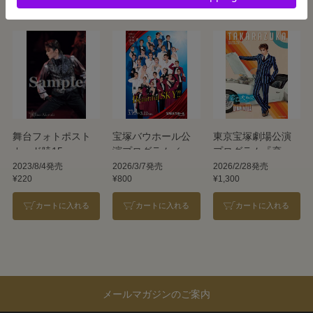
舞台フォトポスト
宝塚バウホール公
東京宝塚劇場公演
カード暁15
演プログラム／
プログラム『恋す
『Beautiful SKY
る天動説』
2023/8/4発売
2026/3/7発売
2026/2/28発売
¥220
¥800
¥1,300
!!』＜宙組＞
『DYNAMIC
NOVA』＜星組＞
カートに入れる
カートに入れる
カートに入れる
メールマガジンのご案内