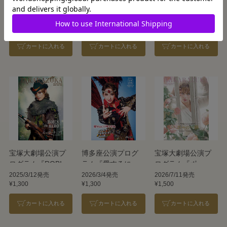
Vol.251『ボー・ブ
ンホール公演プロ
プログラム『蒼月
ランメル～美しす
グラム『波うらら
抄』『EL DESEO』
2025/12/4発売
2026/4/13発売
2026/4/18発売
¥1,000
¥1,300
¥1,300
ぎた男～』
かに、めおと日
＜花組＞
『Prayer～祈り
和』＜雪組＞
カートに入れる
カートに入れる
カートに入れる
～』＜雪組＞
宝塚大劇場公演プ
博多座公演プログ
宝塚大劇場公演プ
ログラム『ROBIN
ラム『愛するには
ログラム『ポーの
THE HERO』『オ
短すぎる』『VIVA!
一族』＜雪組＞
2025/3/12発売
2026/3/4発売
2026/7/11発売
¥1,300
¥1,300
¥1,500
ーヴァチュア！』
FESTA! 2026 in
＜雪組＞
HAKATA』＜宙組＞
カートに入れる
カートに入れる
カートに入れる