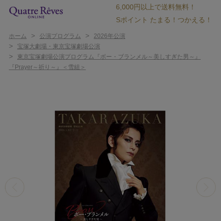
6,000円以上で送料無料！
Sポイント たまる！つかえる！
>
>
ホーム
公演プログラム
2026年公演
>
宝塚大劇場・東京宝塚劇場公演
>
東京宝塚劇場公演プログラム『ボー・ブランメル～美しすぎた男～』
『Prayer～祈り～』＜雪組＞