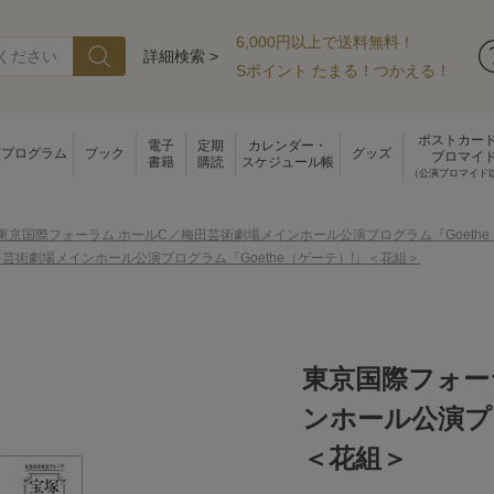
6,000円以上で送料無料！
詳細検索 >
Sポイント たまる！つかえる！
ポストカー
電子
定期
カレンダー・
演プログラム
ブック
グッズ
ブロマイ
書籍
購読
スケジュール帳
（公演ブロマイド
東京国際フォーラム ホールC／梅田芸術劇場メインホール公演プログラム『Goethe
芸術劇場メインホール公演プログラム『Goethe（ゲーテ）!』＜花組＞
東京国際フォー
ンホール公演プロ
＜花組＞