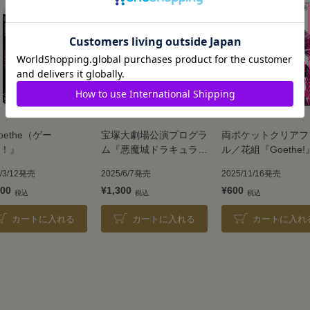
oethe（ゲー
宝塚大劇場公演プログラ
両ポケットクリアフ
！』
ム『悪魔城ドラキュラ』
ル／花組『Goethe!
『愛, Love Revue！』＜
6/3/12発売
2025/6/7発売
2025/11/16発売
花組＞
900
¥1,300
¥600
カートに入れる
カートに入れる
カートに入れ