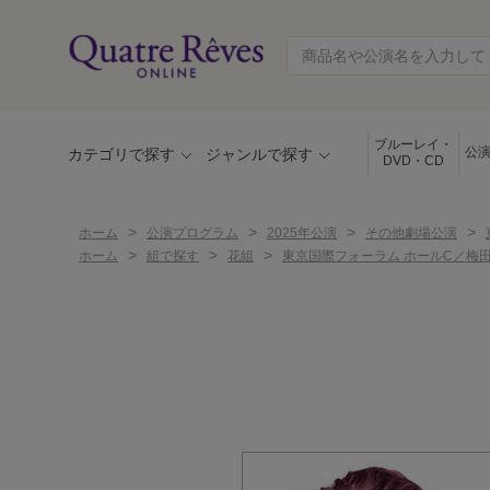
ブルーレイ・
公
カテゴリで探す
ジャンルで探す
DVD・CD
>
>
>
>
ホーム
公演プログラム
2025年公演
その他劇場公演
>
>
>
ホーム
組で探す
花組
東京国際フォーラム ホールC／梅田