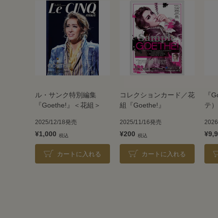
ル・サンク特別編集
コレクションカード／花
『G
『Goethe!』＜花組＞
組『Goethe!』
テ）
2025/12/18発売
2025/11/16発売
202
¥1,000
¥200
¥9,
カートに入れる
カートに入れる