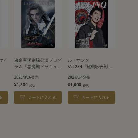
ァイ
東京宝塚劇場公演プログ
ル・サンク
』
ラム『悪魔城ドラキュ
Vol.234『鴛鴦歌合戦』
ラ』『愛，Love
『GRAND MIRAGE！』
2025/8/16発売
2023/8/4発売
Revue！』＜花組＞
＜花組＞
¥1,300
¥1,000
る
カートに入れる
カートに入れる