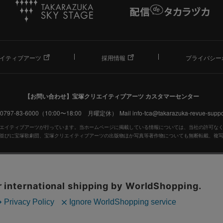
イティブアーツ
採用情報
プライバシー
【お問い合わせ】
宝塚クリエイティブアーツ カスタマーセンター
. 0797-83-6000（10:00〜18:00 月曜定休）
Mail info-tca@takarazuka-revue-suppor
エイティブアーツが行っています。当ホームページに掲載している情報については、当社の許可な
並びに宝塚歌劇団、宝塚クリエイティブアーツの出版物ほか写真等著作物についても無断転載、複
宝塚歌劇公式ホームページ
JASRAC許諾番号：S0507081515
JASRAC許諾番号：9009941002Y45040