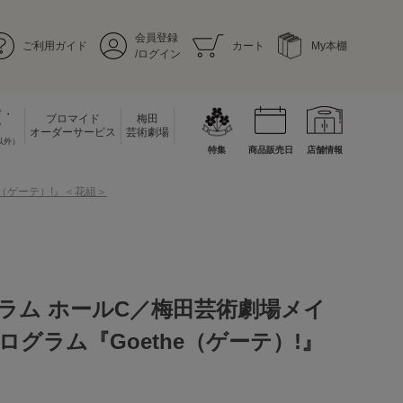
会員登録
ご利用ガイド
カート
My本棚
/ログイン
ド・
ブロマイド
梅田
ド
オーダーサービス
芸術劇場
以外）
特集
商品販売日
店舗情報
（ゲーテ）!』＜花組＞
ラム ホールC／梅田芸術劇場メイ
グラム『Goethe（ゲーテ）!』