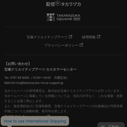
宝塚クリエイティブアーツ
採用情報
プライバシーポリシー
【お問い合わせ】
宝塚クリエイティブアーツ カスタマーセンター
Tel. 0797-83-6000（10:00〜18:00 月曜定休）
Mail info-tca@takarazuka-revue-support.jp
当ホームページの管理運営は、株式会社宝塚クリエイティブアーツが行っています。
当ホームページに掲載している情報については、当社の許可なく、これを複製・改変
することを固く禁止します。
また、阪急電鉄並びに宝塚歌劇団、宝塚クリエイティブアーツの出版物ほか写真等著
作物についても無断転載、複写等を禁じます。
宝塚歌劇公式ホームページ