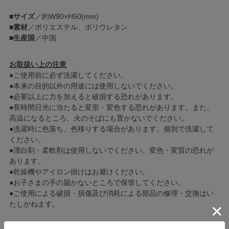
■
サイズ
／約W90×H50(mm)
■
素材
／ポリエステル、ポリウレタン
■
生産国
／中国
お取扱い上の注意
●ご使用前に必ず洗濯してください。
●本来の目的以外の用途には使用しないでください。
●必要以上に力を加えると破損する恐れがあります。
●長時間日光に当たると変形・変色する恐れがあります。また、
高温になるところ、火のそばにも置かないでください。
●洗濯時に色落ち、色移りする場合があります。個別で洗濯して
ください。
●漂白剤・柔軟剤は使用しないでください。変色・変質の恐れが
あります。
●乾燥機やアイロン掛けはお避けください。
●お子さまの手の届かないところで保管してください。
●ご使用による破損・損傷及び消耗による部品の修理・交換はい
たしかねます。