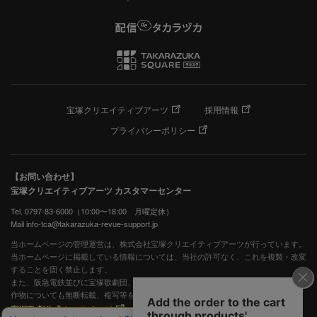
宝塚クリエイティブアーツ
採用情報
プライバシーポリシー
【お問い合わせ】
宝塚クリエイティブアーツ カスタマーセンター
Tel. 0797-83-6000（10:00〜18:00 月曜定休）
Mail info-tca@takarazuka-revue-support.jp
当ホームページの管理運営は、株式会社宝塚クリエイティブアーツが行っています。
当ホームページに掲載している情報については、当社の許可なく、これを複製・改変
することを固く禁止します。
また、阪急電鉄並びに宝塚歌劇団、宝塚クリエイティブアーツの出版物ほか写真等著
作物についても無断転載、複写等を禁じます。
宝塚歌劇公式ホームページ