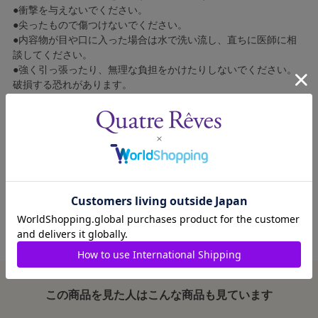
●衝撃を与えないでください。
●尖ったもので傷つけないでください。
●内容物が目や口に入った場合は水で洗い流し、直ちに医師に相
談してください。
●強く引っ張ったり、無理な負担をかけたりしないでください。
破損する恐れがあります。
●安全のため、破損・変形した場合はご使用をおやめください。
●長時間日光に当てると変形・変色する恐れがあります。また、
高温になるところや火のそばにも置かないでください。
●乳幼児の手の届かない場所で使用・保管してください。
●ご使用による破損・損傷および消耗による修理・交換はいたし
かねます。
この商品を見た人はこんな商品も見ています