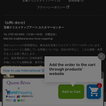
宝塚クリエイティブアーツ
採用情報
プライバシーポリシー
【お問い合わせ】
宝塚クリエイティブアーツ カスタマーセンター
Tel. 0797-83-6000（10:00〜18:00 月曜定休）
Mail info-tca@takarazuka-revue-support.jp
当ホームページの管理運営は、株式会社宝塚クリエイティブアーツが行っています。
当ホームページに掲載している情報については、当社の許可なく、これを複製・改変
することを固く禁止します。
また、阪急電鉄並びに宝塚歌劇団、宝塚クリエイティブアーツの出版物ほか写真等著
作物についても無断転載、複写等を禁じます。
宝塚歌劇公式ホームページ
JASRAC許諾番号：S0507081515
JASRAC許諾番号：9009941002Y45040
©宝塚歌劇 ©宝塚クリエイティブアーツ