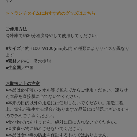
す♪
＞＞ランチタイムにおすすめのグッズはこちら
ご使用方法
冷凍庫で約30分程度冷やして使用してください。
■
サイズ
／約H100×W100(mm)以内 ※種類によりサイズが異なり
ます
■
素材
／PVC、吸水樹脂
■
生産国
／中国
お取扱い上の注意
●本品は必ず薄いタオル等で包んでからご使用ください。凍らせ
た本品を直接肌に当てないでください。
●本来の目的以外の用途には使用しないでください。製造工程
上、気泡が発生する場合がありますが品質には問題ございません
ので予めご了承ください。
●食べ物ではありません。絶対に口に入れないでください。
●直接食べ物に触れさせないでください。
●本品は食中毒の防止を保証するものではありません。