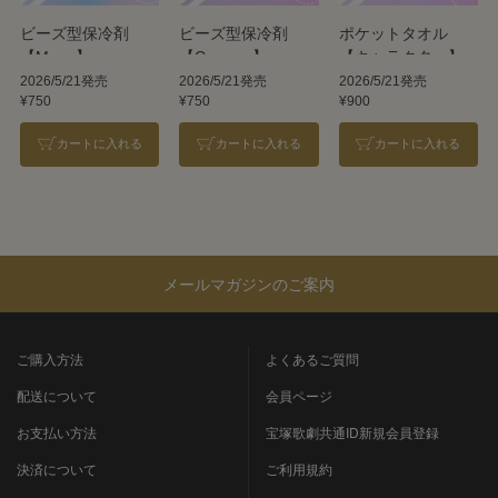
ビーズ型保冷剤
ビーズ型保冷剤
ポケットタオル
【Moon】
【Cosmos】
【キャラクター】
2026/5/21発売
2026/5/21発売
2026/5/21発売
¥750
¥750
¥900
カートに入れる
カートに入れる
カートに入れる
メールマガジンのご案内
ご購入方法
よくあるご質問
配送について
会員ページ
お支払い方法
宝塚歌劇共通ID新規会員登録
決済について
ご利用規約