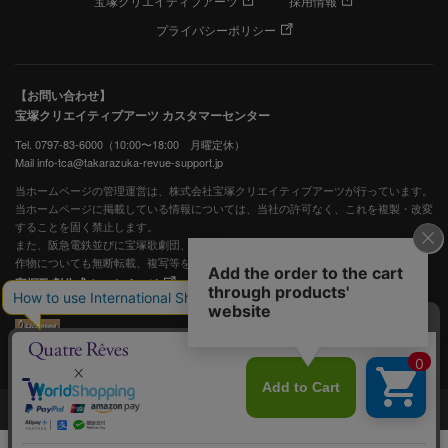
宝塚クリエイティブアーツ
採用情報
プライバシーポリシー
【お問い合わせ】
宝塚クリエイティブアーツ カスタマーセンター
Tel. 0797-83-6000（10:00〜18:00 月曜定休）
Mail info-tca@takarazuka-revue-support.jp
当ホームページの管理運営は、株式会社宝塚クリエイティブアーツが行っています。
当ホームページに掲載している情報については、当社の許可なく、これを複製・改変
することを固く禁止します。
また、阪急電鉄並びに宝塚歌劇団、宝塚クリエイティブアーツの出版物ほか写真等著
作物についても無断転載、複写等を禁じます。
宝塚歌劇公式ホームページ
JASRAC許諾番号：S0507081515
JASRAC許諾番号：9009941002Y45040
©宝塚歌劇 ©宝塚クリエイティブアーツ