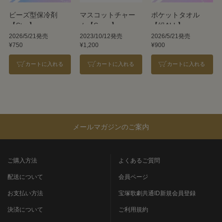
ビーズ型保冷剤
マスコットチャー
ポケットタオル
【Star】
ム【Snow】
【組ALL】
2026/5/21発売
2023/10/12発売
2026/5/21発売
¥750
¥1,200
¥900
カートに入れる
カートに入れる
カートに入れる
メールマガジンのご案内
ご購入方法
よくあるご質問
配送について
会員ページ
お支払い方法
宝塚歌劇共通ID新規会員登録
決済について
ご利用規約