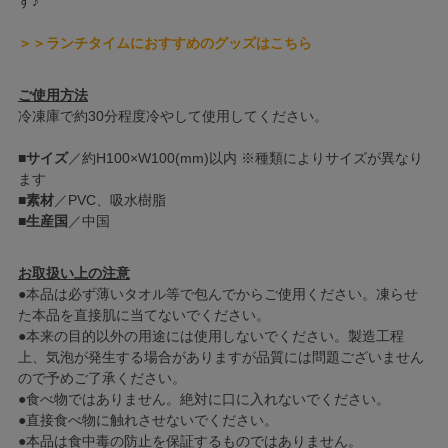
す♪
＞＞ランチタイムにおすすめのグッズはこちら
ご使用方法
冷凍庫で約30分程度冷やして使用してください。
■
サイズ
／約H100×W100(mm)以内 ※種類によりサイズが異なり
ます
■
素材
／PVC、吸水樹脂
■
生産国
／中国
お取扱い上の注意
●本品は必ず薄いタオル等で包んでからご使用ください。凍らせ
た本品を直接肌に当てないでください。
●本来の目的以外の用途には使用しないでください。製造工程
上、気泡が発生する場合がありますが品質には問題ございません
ので予めご了承ください。
●食べ物ではありません。絶対に口に入れないでください。
●直接食べ物に触れさせないでください。
●本品は食中毒の防止を保証するものではありません。