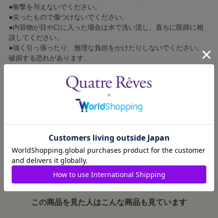
●衝撃を与えないでください。
●尖ったもので傷つけないでください。
●内容物が目や口に入った場合は水で洗い流し、直ちに医師に相
談してください。
●強く引っ張ったり、無理な負担をかけたりしないでください。
破損する恐れがあります。
●安全のため、破損・変形した場合はご使用をおやめください。
●長時間日光に当てると変形・変色する恐れがあります。また、
高温になるところや火のそばにも置かないでください。
●乳幼児の手の届かない場所で使用・保管してください。
●ご使用による破損・損傷および消耗による修理・交換はいたし
かねます。
この商品を見た人はこんな商品も見ています