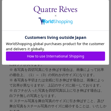
舞台写真
短辺 127mm × 長辺 178mm
四切写真（1）
短辺 217mm × 長辺 305mm
四切写真（2）
短辺 213mm × 長辺 305mm
四切写真（3）
短辺 254mm × 長辺 305mm
半切写真
短辺 305mm × 長辺 432mm
全紙写真
短辺 402mm × 長辺 559mm
写真のサイズにつきまして、下記の件も併せてご了承ください。
※ 宝塚大劇場および新人公演の舞台写真につきましては、4辺
に白フチが入ります。
※ 各写真を四切写真に引き伸ばす場合は、画像によって比率
の都合上、（1）～（3）の何れかのサイズになります。
※ 各写真を半切または全紙に引き伸ばす場合は、画像によっ
て比率が異なりますが、上記のサイズに統一しております。
※ 白フチが入った写真を四切写真以上に引き伸ばす場合は、
白フチ無しの写真となります。
※ スチール写真を舞台写真のサイズに引き伸ばすこと、及び
舞台写真をスチール写真のサイズに縮小することは、いたしか