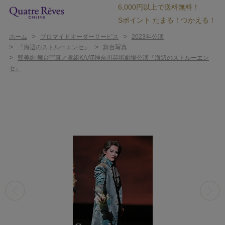
6,000円以上で送料無料！
Sポイント たまる！つかえる！
>
>
ホーム
ブロマイドオーダーサービス
2023年公演
>
>
『海辺のストルーエンセ』
舞台写真
>
朝美絢 舞台写真／雪組KAAT神奈川芸術劇場公演『海辺のストルーエン
セ』