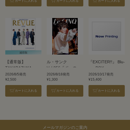
カートに入れる
カートに入れる
カートに入れる
【通常版】
ル・サンク
『EXCITER!!』 Blu-
TAKARAZUKA
Vol.256『ポーの一
ray BOX
REVUE 2026
族』＜雪組＞
2026/8/5発売
2026/8/18発売
2026/10/17発売
¥2,500
¥1,300
¥15,400
カートに入れる
カートに入れる
カートに入れる
メールマガジンのご案内