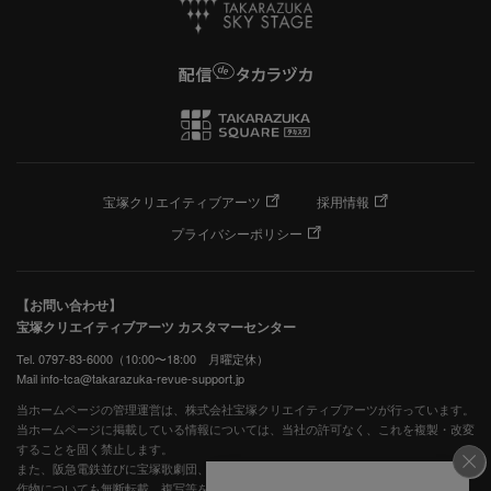
宝塚クリエイティブアーツ
採用情報
プライバシーポリシー
【お問い合わせ】
宝塚クリエイティブアーツ カスタマーセンター
Tel. 0797-83-6000（10:00〜18:00 月曜定休）
Mail info-tca@takarazuka-revue-support.jp
当ホームページの管理運営は、株式会社宝塚クリエイティブアーツが行っています。
当ホームページに掲載している情報については、当社の許可なく、これを複製・改変
することを固く禁止します。
また、阪急電鉄並びに宝塚歌劇団、宝塚クリエイティブアーツの出版物ほか写真等著
作物についても無断転載、複写等を禁じます。