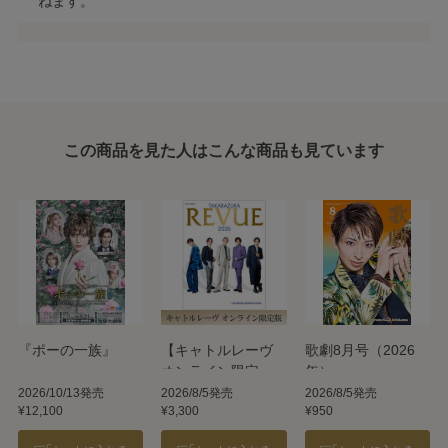
ねます。
この商品を見た人はこんな商品も見ています
『ポーの一族』
【キャトルレーヴ
歌劇8月号（2026
オンライン限定
年）
版】TAKARAZUKA
2026/10/13発売
2026/8/5発売
2026/8/5発売
¥12,100
¥3,300
¥950
REVUE 2026