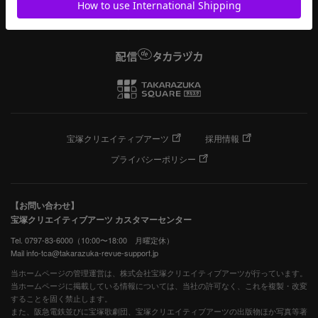
宝塚クリエイティブアーツ
採用情報
プライバシーポリシー
【お問い合わせ】
宝塚クリエイティブアーツ カスタマーセンター
Tel. 0797-83-6000（10:00〜18:00 月曜定休）
Mail info-tca@takarazuka-revue-support.jp
当ホームページの管理運営は、株式会社宝塚クリエイティブアーツが行っています。
当ホームページに掲載している情報については、当社の許可なく、これを複製・改変
することを固く禁止します。
また、阪急電鉄並びに宝塚歌劇団、宝塚クリエイティブアーツの出版物ほか写真等著