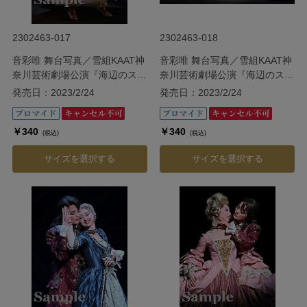
2302463-017
2302463-018
音彩唯 舞台写真／雪組KAAT神
音彩唯 舞台写真／雪組KAAT神
奈川芸術劇場公演『海辺のスト
奈川芸術劇場公演『海辺のスト
ルーエンセ』
ルーエンセ』
発売日：2023/2/24
発売日：2023/2/24
￥340
￥340
(税込)
(税込)
サイズを選択する
サイズを選択する