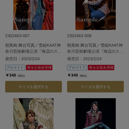
2302463-007
2302463-008
朝美絢 舞台写真／雪組KAAT神
朝美絢 舞台写真／雪組KAAT神
奈川芸術劇場公演『海辺のスト
奈川芸術劇場公演『海辺のスト
ルーエンセ』
ルーエンセ』
発売日：2023/2/24
発売日：2023/2/24
￥340
￥340
(税込)
(税込)
サイズを選択する
サイズを選択する