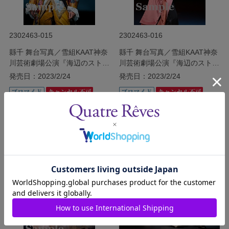
2302463-015
2302463-016
縣千 舞台写真／雪組KAAT神奈
縣千 舞台写真／雪組KAAT神奈
川芸術劇場公演『海辺のストル
川芸術劇場公演『海辺のストル
ーエンセ』
ーエンセ』
発売日：2023/2/24
発売日：2023/2/24
￥340
￥340
(税込)
(税込)
サイズを選択する
サイズを選択する