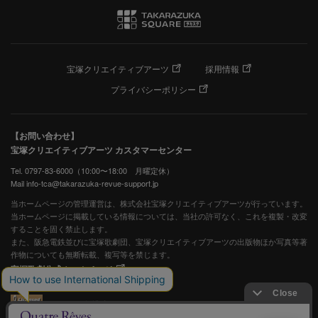
宝塚クリエイティブアーツ
採用情報
プライバシーポリシー
【お問い合わせ】
宝塚クリエイティブアーツ カスタマーセンター
Tel. 0797-83-6000（10:00〜18:00 月曜定休）
Mail info-tca@takarazuka-revue-support.jp
当ホームページの管理運営は、株式会社宝塚クリエイティブアーツが行っています。
当ホームページに掲載している情報については、当社の許可なく、これを複製・改変
することを固く禁止します。
また、阪急電鉄並びに宝塚歌劇団、宝塚クリエイティブアーツの出版物ほか写真等著
作物についても無断転載、複写等を禁じます。
宝塚歌劇公式ホームページ
JASRAC許諾番号：S0507081515
JASRAC許諾番号：9009941002Y45040