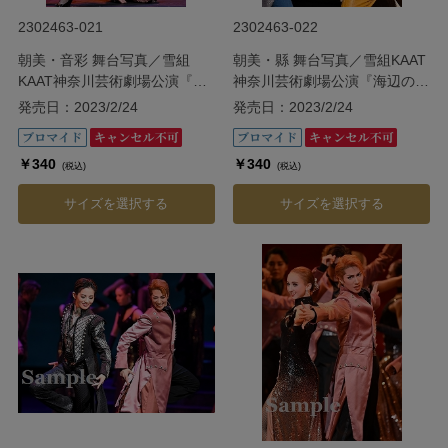
2302463-021
2302463-022
朝美・音彩 舞台写真／雪組
朝美・縣 舞台写真／雪組KAAT
KAAT神奈川芸術劇場公演『海
神奈川芸術劇場公演『海辺のス
辺のストルーエンセ』
トルーエンセ』
発売日：2023/2/24
発売日：2023/2/24
￥340
￥340
(税込)
(税込)
サイズを選択する
サイズを選択する