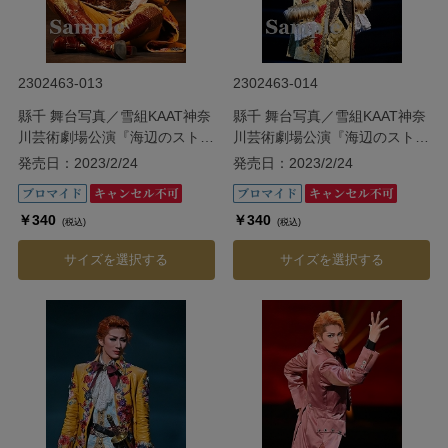
2302463-013
2302463-014
縣千 舞台写真／雪組KAAT神奈
縣千 舞台写真／雪組KAAT神奈
川芸術劇場公演『海辺のストル
川芸術劇場公演『海辺のストル
ーエンセ』
ーエンセ』
発売日：2023/2/24
発売日：2023/2/24
￥340
￥340
(税込)
(税込)
サイズを選択する
サイズを選択する