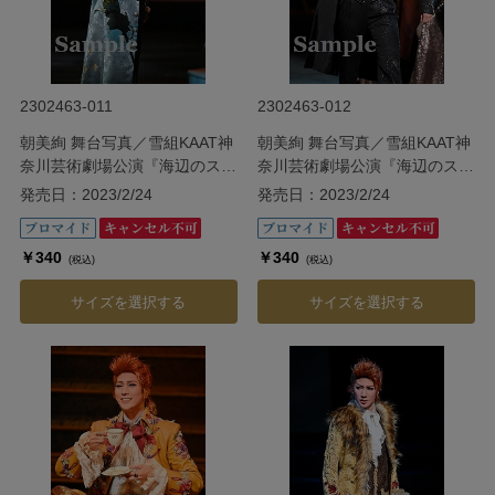
2302463-011
2302463-012
朝美絢 舞台写真／雪組KAAT神
朝美絢 舞台写真／雪組KAAT神
奈川芸術劇場公演『海辺のスト
奈川芸術劇場公演『海辺のスト
ルーエンセ』
ルーエンセ』
発売日：2023/2/24
発売日：2023/2/24
￥340
￥340
(税込)
(税込)
サイズを選択する
サイズを選択する