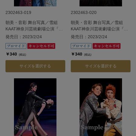
2302463-019
2302463-020
朝美・音彩 舞台写真／雪組
朝美・音彩 舞台写真／雪組
KAAT神奈川芸術劇場公演『海
KAAT神奈川芸術劇場公演『海
辺のストルーエンセ』
辺のストルーエンセ』
発売日：2023/2/24
発売日：2023/2/24
￥340
￥340
(税込)
(税込)
サイズを選択する
サイズを選択する