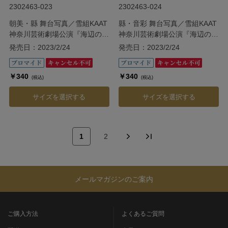
2302463-023
2302463-024
朝美・縣 舞台写真／雪組KAAT
縣・音彩 舞台写真／雪組KAAT
神奈川芸術劇場公演『海辺のス
神奈川芸術劇場公演『海辺のス
トルーエンセ』
トルーエンセ』
発売日：2023/2/24
発売日：2023/2/24
￥340
￥340
(税込)
(税込)
サイズを選択する
サイズを選択する
1
2
メールマガジンのご案内
ご購入方法
よくあるご質問