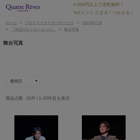
6,000円以上で送料無料！
Sポイント たまる！つかえる！
>
>
ホーム
ブロマイドオーダーサービス
2023年公演
>
>
『海辺のストルーエンセ』
舞台写真
舞台写真
商品点数
25件
1-20
件目を表示