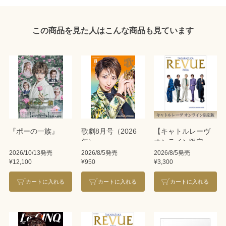
この商品を見た人はこんな商品も見ています
『ポーの一族』
歌劇8月号（2026
【キャトルレーヴ
年）
オンライン限定
版】TAKARAZUKA
2026/10/13発売
2026/8/5発売
2026/8/5発売
¥12,100
¥950
¥3,300
REVUE 2026
カートに入れる
カートに入れる
カートに入れる