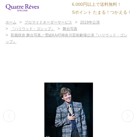
6,000円以上で送料無料！
Sポイント たまる！つかえる！
>
>
ホーム
ブロマイドオーダーサービス
2019年公演
>
>
『ハリウッド・ゴシップ』
舞台写真
>
彩風咲奈 舞台写真／雪組KAAT神奈川芸術劇場公演『ハリウッド・ゴシ
ップ』