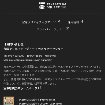
宝塚クリエイティブアーツ
採用情報
プライバシーポリシー
【お問い合わせ】
宝塚クリエイティブアーツ カスタマーセンター
Tel. 0797-83-6000（10:00〜18:00 月曜定休）
Mail info-tca@takarazuka-revue-support.jp
当ホームページの管理運営は、株式会社宝塚クリエイティブアーツが行っています。
当ホームページに掲載している情報については、当社の許可なく、これを複製・改変
することを固く禁止します。
また、阪急電鉄並びに宝塚歌劇団、宝塚クリエイティブアーツの出版物ほか写真等著
作物についても無断転載、複写等を禁じます。
宝塚歌劇公式ホームページ
JASRAC許諾番号：S0507081515
JASRAC許諾番号：9009941002Y45040