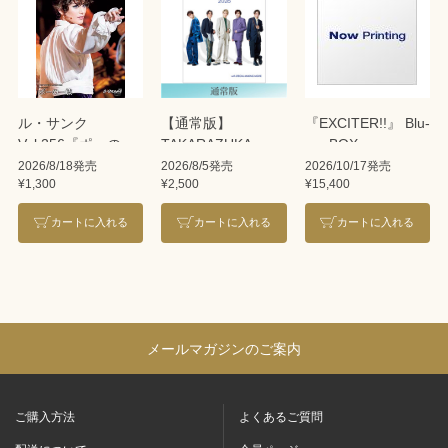
ル・サンク
【通常版】
『EXCITER!!』 Blu-
Vol.256『ポーの一
TAKARAZUKA
ray BOX
族』＜雪組＞
REVUE 2026
2026/8/18発売
2026/8/5発売
2026/10/17発売
¥1,300
¥2,500
¥15,400
カートに入れる
カートに入れる
カートに入れる
メールマガジンのご案内
ご購入方法
よくあるご質問