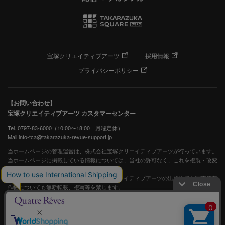
宝塚クリエイティブアーツ
採用情報
プライバシーポリシー
【お問い合わせ】
宝塚クリエイティブアーツ カスタマーセンター
Tel. 0797-83-6000（10:00〜18:00 月曜定休）
Mail info-tca@takarazuka-revue-support.jp
当ホームページの管理運営は、株式会社宝塚クリエイティブアーツが行っています。
当ホームページに掲載している情報については、当社の許可なく、これを複製・改変
することを固く禁止します。
また、阪急電鉄並びに宝塚歌劇団、宝塚クリエイティブアーツの出版物ほか写真等著
作物についても無断転載、複写等を禁じます。
宝塚歌劇公式ホームページ
JASRAC許諾番号：S0507081515