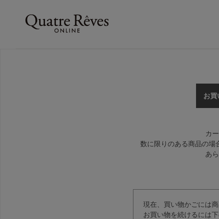
お買
カー
数に限りのある商品の場
あら
現在、買い物かごには商
お買い物を続けるには下