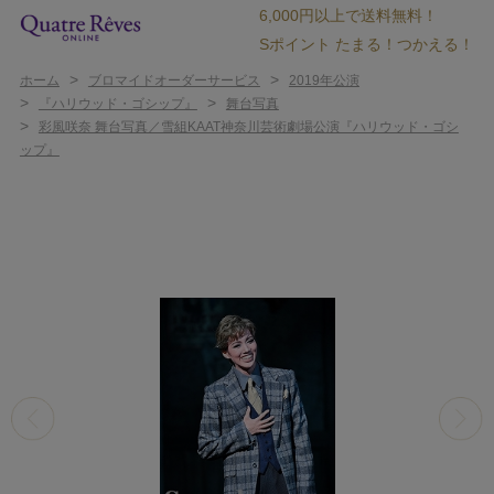
6,000円以上で送料無料！
Sポイント たまる！つかえる！
>
>
ホーム
ブロマイドオーダーサービス
2019年公演
>
>
『ハリウッド・ゴシップ』
舞台写真
>
彩風咲奈 舞台写真／雪組KAAT神奈川芸術劇場公演『ハリウッド・ゴシ
ップ』