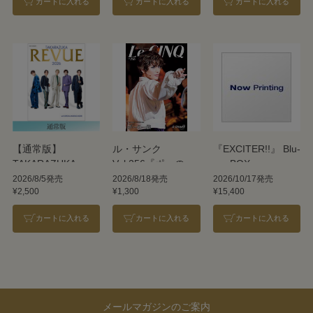
カートに入れる
カートに入れる
カートに入れる
【通常版】
ル・サンク
『EXCITER!!』 Blu-
TAKARAZUKA
Vol.256『ポーの一
ray BOX
REVUE 2026
族』＜雪組＞
2026/8/5発売
2026/8/18発売
2026/10/17発売
¥2,500
¥1,300
¥15,400
カートに入れる
カートに入れる
カートに入れる
メールマガジンのご案内