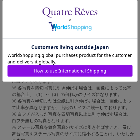
舞台写真
短辺 127mm × 長辺 178mm
四切写真（1）
短辺 217mm × 長辺 305mm
四切写真（2）
短辺 213mm × 長辺 305mm
四切写真（3）
短辺 254mm × 長辺 305mm
半切写真
短辺 305mm × 長辺 432mm
全紙写真
短辺 402mm × 長辺 559mm
写真のサイズにつきまして、下記の件も併せてご了承ください。
※ 宝塚大劇場および新人公演の舞台写真につきましては、4辺
に白フチが入ります。
※ 各写真を四切写真に引き伸ばす場合は、画像によって比率
の都合上、（1）～（3）の何れかのサイズになります。
※ 各写真を半切または全紙に引き伸ばす場合は、画像によっ
て比率が異なりますが、上記のサイズに統一しております。
※ 白フチが入った写真を四切写真以上に引き伸ばす場合は、
白フチ無しの写真となります。
※ スチール写真を舞台写真のサイズに引き伸ばすこと、及び
舞台写真をスチール写真のサイズに縮小することは、いたしか