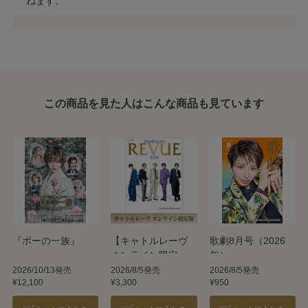
ねます。
この商品を見た人はこんな商品も見ています
『ポーの一族』
【キャトルレーヴ
歌劇8月号（2026
オンライン限定
年）
版】TAKARAZUKA
2026/10/13発売
2026/8/5発売
2026/8/5発売
¥12,100
¥3,300
¥950
REVUE 2026