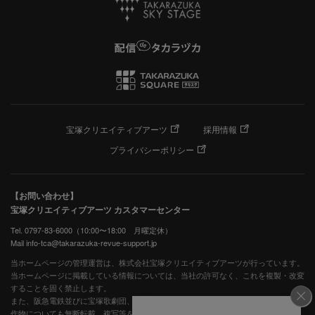
宝塚クリエイティブアーツ
採用情報
プライバシーポリシー
【お問い合わせ】
宝塚クリエイティブアーツ カスタマーセンター
Tel. 0797-83-6000（10:00〜18:00 月曜定休）
Mail info-tca@takarazuka-revue-support.jp
当ホームページの管理運営は、株式会社宝塚クリエイティブアーツが行っています。
当ホームページに掲載している情報については、当社の許可なく、これを複製・改変
することを固く禁止します。
また、阪急電鉄並びに宝塚歌劇団、宝塚クリエイティブアーツの出版物ほか写真等著
作物についても無断転載、複写等を禁じます。