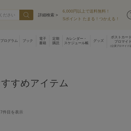
6,000円以上で送料無料！
詳細検索 >
Sポイント たまる！つかえる！
ポストカー
電子
定期
カレンダー・
演プログラム
ブック
グッズ
ブロマイ
書籍
購読
スケジュール帳
（公演ブロマイド
おすすめアイテム
27
件目を表示