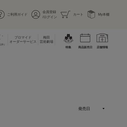
会員登録
ご利用ガイド
カート
My本棚
/ログイン
ド・
ブロマイド
梅田
ド
オーダーサービス
芸術劇場
以外）
特集
商品販売日
店舗情報