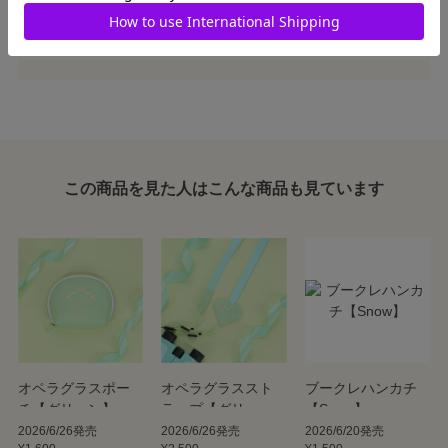
たしかねます。
この商品を見た人はこんな商品も見ています
オペラグラスポー
オペラグラススト
ブークレハンカチ
チ【グリーン】
ラップ【グリー
【Snow】
ン】
2026/6/26発売
2026/6/26発売
2026/6/20発売