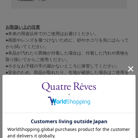
お取扱い上の注意
●本来の用途以外でのご使用はお避けください。
●画面やレンズを傷つけないために、砂やホコリを先にはらって
から拭いてください。
●本品が汚れたり異物が付着した場合は、付着した汚れや異物を
取り除いてからご使用ください。
●小さなお子様の手の届かないところに保管してください。
●安全のため、部品が取れたり、生地が破損した場合はご使用を
おやめください。また、お子様の小さな部品の誤飲には特にご注
意ください。
●水や汗などに濡れると、色落ちや色移りすることがありますの
でご注意ください。また、濡れたままでのご使用はおやめくださ
い。
●洗濯はお避けください。
●火気や高温物の近くでのご使用はおやめください。
●湿気の多い場所や直射日光の当たる場所での保管はお避けくだ
さい。
●ご使用による破損・損傷及び消耗による部品の修理・交換はい