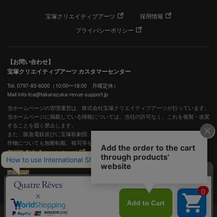
宝塚クリエイティブアーツ
採用情報
プライバシーポリシー
【お問い合わせ】
宝塚クリエイティブアーツ カスタマーセンター
Tel. 0797-83-6000（10:00〜18:00 月曜定休）
Mail info-tca@takarazuka-revue-support.jp
当ホームページの管理運営は、株式会社宝塚クリエイティブアーツが行っています。
当ホームページに掲載している情報については、当社の許可なく、これを複製・改変
することを固く禁止します。
また、阪急電鉄並びに宝塚歌劇団、宝塚クリエイティブアーツの出版物ほか写真等著
作物についても無断転載、複写等を禁じます。
宝塚歌劇公式ホームページ
JASRAC許諾番号：S0507081515
JASRAC許諾番号：9009941002Y45040
©宝塚歌劇 ©宝塚クリエイティブアーツ