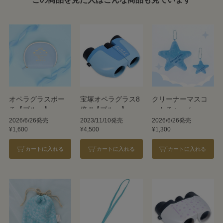
オペラグラスポー
宝塚オペラグラス8
クリーナーマスコ
チ【ブルー】
倍 II【ブルー】
ットチャーム
【Star】
2026/6/26発売
2023/11/10発売
2026/6/26発売
¥1,600
¥4,500
¥1,300
カートに入れる
カートに入れる
カートに入れる