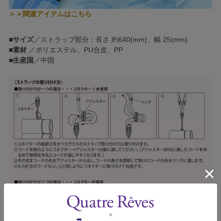
＞＞関連アイテムはこちら
■
サイズ
／ストラップ部分：長さ 約640(mm)、幅 25(mm)
■
素材
／ポリエステル、PU合皮、PP
■
生産国
／中国