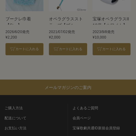
ブークレ巾着
オペラグラススト
宝塚オペラグラスII
【Star】
ラップ【ブルー】
10倍【ホワイト】
／ディズニー
2026/6/20発売
2021/07/02発売
2023/9/8発売
¥2,200
¥2,000
¥10,000
カートに入れる
カートに入れる
カートに入れる
メールマガジンのご案内
ご購入方法
よくあるご質問
配送について
会員ページ
お支払い方法
宝塚歌劇共通ID新規会員登録