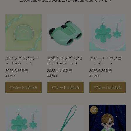
オペラグラスポー
宝塚オペラグラス8
クリーナーマスコ
チ【グリーン】
倍 II【グリーン】
ットチャーム
【Snow】
2026/6/26発売
2023/11/10発売
2026/6/26発売
¥1,600
¥4,500
¥1,300
カートに入れる
カートに入れる
カートに入れる