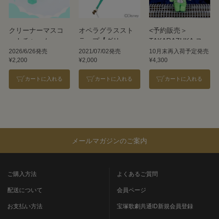
クリーナーマスコ
オペラグラススト
<予約販売＞
ットチャーム
ラップ【グリー
TAKARAZUKA スタ
M【Snow】
ン】／ディズニー
ーぬいぐるみ【朝
2026/6/26発売
2021/07/02発売
10月末再入荷予定発売
¥2,200
¥2,000
¥4,300
美絢】
カートに入れる
カートに入れる
カートに入れる
メールマガジンのご案内
ご購入方法
よくあるご質問
配送について
会員ページ
お支払い方法
宝塚歌劇共通ID新規会員登録