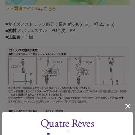
＞＞関連アイテムはこちら
■
サイズ
／ストラップ部分：長さ 約640(mm)、幅 25(mm)
■
素材
／ポリエステル、PU合皮、PP
■
生産国
／中国