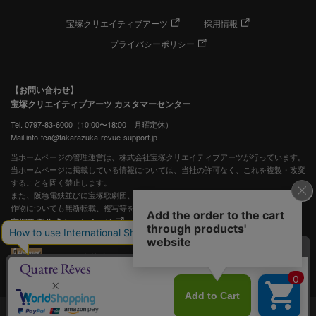
宝塚クリエイティブアーツ
採用情報
プライバシーポリシー
【お問い合わせ】
宝塚クリエイティブアーツ カスタマーセンター
Tel. 0797-83-6000（10:00〜18:00 月曜定休）
Mail info-tca@takarazuka-revue-support.jp
当ホームページの管理運営は、株式会社宝塚クリエイティブアーツが行っています。
当ホームページに掲載している情報については、当社の許可なく、これを複製・改変
することを固く禁止します。
また、阪急電鉄並びに宝塚歌劇団、宝塚クリエイティブアーツの出版物ほか写真等著
作物についても無断転載、複写等を禁じます。
宝塚歌劇公式ホームページ
JASRAC許諾番号：S0507081515
JASRAC許諾番号：9009941002Y45040
©宝塚歌劇 ©宝塚クリエイティブアーツ