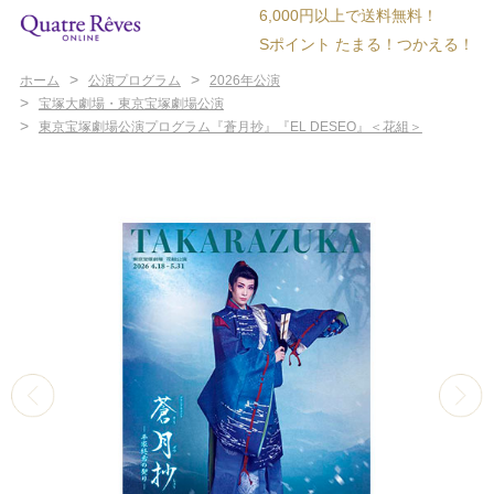
6,000円以上で送料無料！
Sポイント たまる！つかえる！
>
>
ホーム
公演プログラム
2026年公演
>
宝塚大劇場・東京宝塚劇場公演
>
東京宝塚劇場公演プログラム『蒼月抄』『EL DESEO』＜花組＞