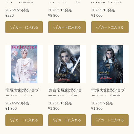
トカード星空2
つしょう）』『EL
Vol.253『蒼月抄』
DESEO（エル・デ
『EL DESEO』＜花
2025/1/25発売
2026/5/15発売
2026/3/18発売
¥220
¥8,800
¥1,000
セーオ）』
組＞
カートに入れる
カートに入れる
カートに入れる
宝塚大劇場公演プ
東京宝塚劇場公演
宝塚大劇場公演プ
ログラム『エンジ
プログラム『悪魔
ログラム『悪魔城
ェリックライ』
城ドラキュラ』
ドラキュラ』『愛,
2024/9/28発売
2025/8/16発売
2025/6/7発売
¥1,300
¥1,300
¥1,300
『Jubilee』＜花組
『愛，Love
Love Revue！』＜
＞
Revue！』＜花組＞
花組＞
カートに入れる
カートに入れる
カートに入れる