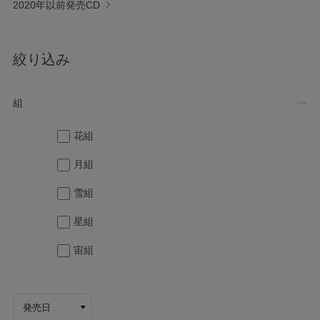
2020年以前発売CD
絞り込み
組
花組
月組
雪組
星組
宙組