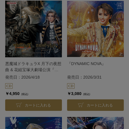
悪魔城ドラキュラX 月下の夜想
『DYNAMIC NOVA』
曲 & 花組宝塚大劇場公演『悪
魔城ドラキュラ』～月下の覚醒
発売日：2026/4/18
発売日：2026/3/31
～ ORIGINAL SOUNDTRACK
￥4,950
￥3,080
(税込)
(税込)
カートに入れる
カートに入れる