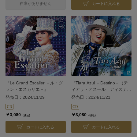
在庫がありません
カートに入れる
『Le Grand Escalier －ル・グ
『Tiara Azul －Destino－（テ
ラン・エスカリエ－』
ィアラ・アスール ディスティ
ーノ）』
発売日：2024/11/29
発売日：2024/11/21
￥3,080
￥3,080
(税込)
(税込)
カートに入れる
カートに入れる