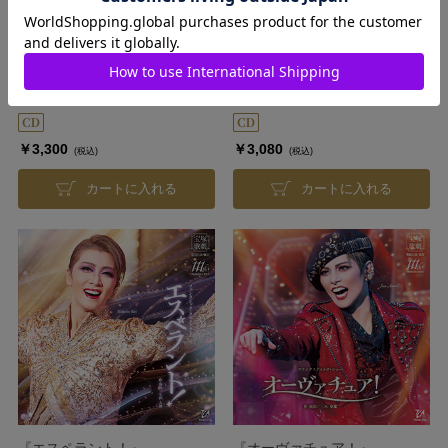
Applause SAKURAGI Minato
『愛， Love Revue！』
発売日：2025/9/13
発売日：2025/09/10
￥3,300
￥3,080
(税込)
(税込)
カートに入れる
カートに入れる
『エスペラント！』
『オーヴァチュア！』