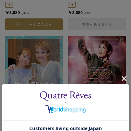
￥3,080
￥3,080
(税込)
(税込)
カートに入れる
在庫がありません
望海風斗＆真彩希帆デュエット
『アナスタシア』
CD「Many Thanks」
発売日：2021/04/04
発売日：2021/02/11
￥2,200
￥5,060