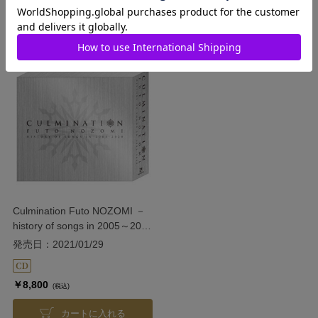
(税込)
(税込)
在庫がありません
カートに入れる
Culmination Futo NOZOMI －
history of songs in 2005～2020
－
発売日：2021/01/29
￥8,800
(税込)
カートに入れる