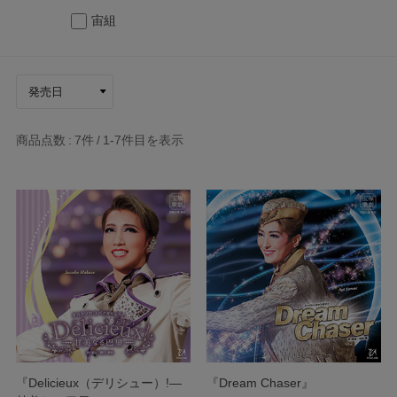
宙組
商品点数
7件
1-7
件目を表示
『Delicieux（デリシュー）!―
『Dream Chaser』