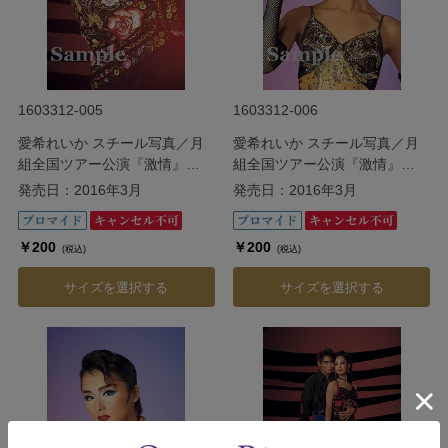
1603312-005
1603312-006
愛希れいか スチール写真／月
愛希れいか スチール写真／月
組全国ツアー公演『激情』
組全国ツアー公演『激情』
『Apasionado（アパショナー
『Apasionado（アパショナー
発売日：2016年3月
発売日：2016年3月
ド）!!III』
ド）!!III』
￥200
￥200
(税込)
(税込)
サイズを選択する
サイズを選択する