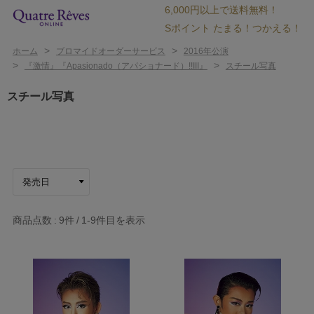
6,000円以上で送料無料！
Sポイント たまる！つかえる！
>
>
ホーム
ブロマイドオーダーサービス
2016年公演
>
>
『激情』『Apasionado（アパショナード）!!III』
スチール写真
スチール写真
商品点数
9件
1-9
件目を表示