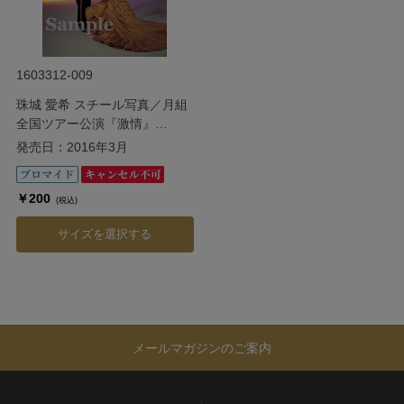
1603312-009
珠城 愛希 スチール写真／月組
全国ツアー公演『激情』
『Apasionado（アパショナー
発売日：2016年3月
ド）!!III』
￥200
(税込)
サイズを選択する
メールマガジンのご案内