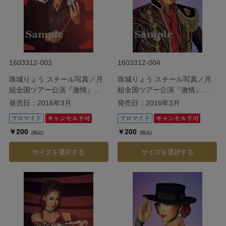
1603312-003
1603312-004
珠城りょう スチール写真／月
珠城りょう スチール写真／月
組全国ツアー公演『激情』
組全国ツアー公演『激情』
『Apasionado（アパショナー
『Apasionado（アパショナー
発売日：2016年3月
発売日：2016年3月
ド）!!III』
ド）!!III』
￥200
￥200
(税込)
(税込)
サイズを選択する
サイズを選択する