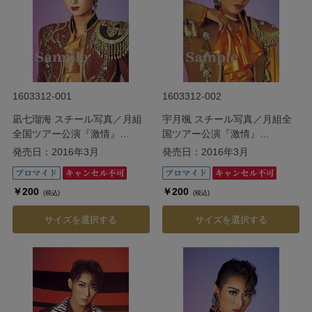
1603312-001
1603312-002
凪七瑠海 スチール写真／月組
宇月颯 スチール写真／月組全
全国ツアー公演『激情』
国ツアー公演『激情』
『Apasionado（アパショナー
『Apasionado（アパショナー
発売日：2016年3月
発売日：2016年3月
ド）!!III』
ド）!!III』
￥200
￥200
(税込)
(税込)
サイズを選択する
サイズを選択する