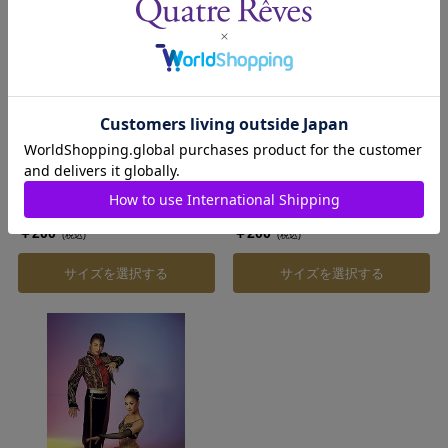
1603312-007
1603312-008
暁千星 スチール写真／月組全
珠城 愛希 スチール写真／月組
国ツアー公演『激情』
全国ツアー公演『激情』
『Apasionado（アパショナー
『Apasionado（アパショナー
発売日：2016年3月
発売日：2016年3月
ド）!!III』
ド）!!III』
￥200
￥200
(税込)
(税込)
サイズを選択する
サイズを選択する