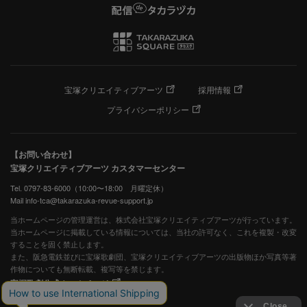
宝塚クリエイティブアーツ
採用情報
プライバシーポリシー
【お問い合わせ】
宝塚クリエイティブアーツ カスタマーセンター
Tel. 0797-83-6000（10:00〜18:00 月曜定休）
Mail info-tca@takarazuka-revue-support.jp
当ホームページの管理運営は、株式会社宝塚クリエイティブアーツが行っています。
当ホームページに掲載している情報については、当社の許可なく、これを複製・改変
することを固く禁止します。
また、阪急電鉄並びに宝塚歌劇団、宝塚クリエイティブアーツの出版物ほか写真等著
作物についても無断転載、複写等を禁じます。
宝塚歌劇公式ホームページ