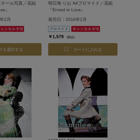
 スチール写真／花組
明日海 りお A4ブロマイド／花組
Love』
『Ernest in Love』
6年2月
発売日：2016年2月
￥1,579
(税込)
ズを選択する
カートに入れる