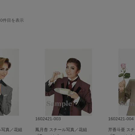
20
件目を表示
1602421-003
1602421-004
ル写真／花組
鳳月杏 スチール写真／花組
芹香斗亜 ス