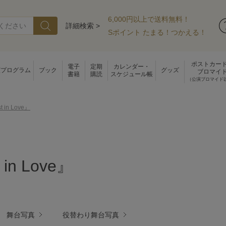
6,000円以上で送料無料！
詳細検索 >
Sポイント たまる！つかえる！
ポストカー
電子
定期
カレンダー・
演プログラム
ブック
グッズ
ブロマイ
書籍
購読
スケジュール帳
（公演ブロマイド
t in Love』
 in Love』
舞台写真
役替わり舞台写真