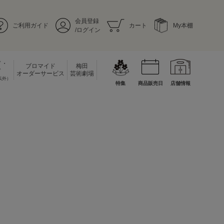
会員登録
ご利用ガイド
カート
My本棚
/ログイン
ド・
ブロマイド
梅田
ド
オーダーサービス
芸術劇場
以外）
特集
商品販売日
店舗情報