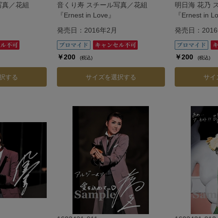
写真／花組
音くり寿 スチール写真／花組
明日海 花乃
『Ernest in Love』
『Ernest in 
発売日：2016年2月
発売日：201
￥200
￥200
(税込)
(税込)
択する
サイズを選択する
サイ