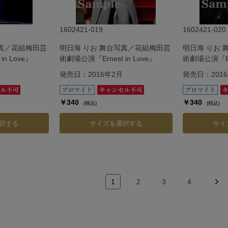
1602421-019
1602421-020
写真／花組梅田芸
明日海 りお 舞台写真／花組梅田芸
明日海 りお
n Love』
術劇場公演『Ernest in Love』
術劇場公演『Ern
発売日：2016年2月
発売日：201
￥340
￥340
(税込)
(税込)
択する
サイズを選択する
サイ
1
2
3
4