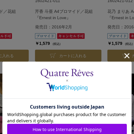
1602421-011
1602421-012
イド／花組
芹香 斗亜 A4ブロマイド／花組
花乃 まりあ 
『Ernest in Love』
『Ernest in 
発売日：2016年2月
発売日：201
￥1,579
￥1,579
(税込)
(税込)
に入れる
カートに入れる