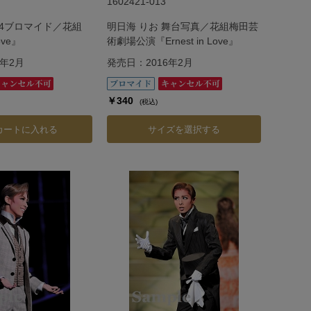
1602421-013
A4ブロマイド／花組
明日海 りお 舞台写真／花組梅田芸
Love』
術劇場公演『Ernest in Love』
6年2月
発売日：2016年2月
￥340
(税込)
カートに入れる
サイズを選択する