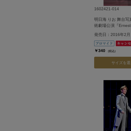
1602421-014
明日海 りお 舞台
術劇場公演『Ernest i
発売日：2016年2月
￥340
(税込)
サイズを選