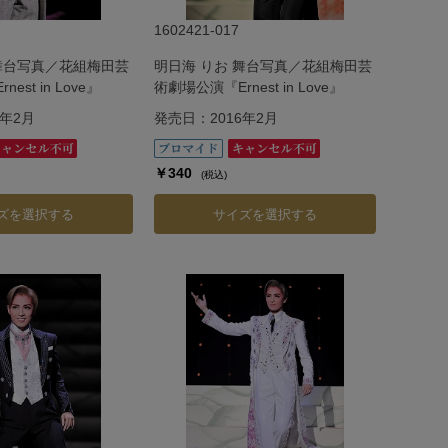
1602421-017
 舞台写真／花組梅田芸
明日海 りお 舞台写真／花組梅田芸
est in Love』
術劇場公演『Ernest in Love』
6年2月
発売日：2016年2月
￥340
(税込)
ズを選択する
サイズを選択する