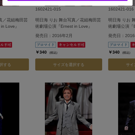
1602421-015
1602421-016
写真／花組梅田芸
明日海 りお 舞台写真／花組梅田芸
明日海 りお
n Love』
術劇場公演『Ernest in Love』
術劇場公演『Ern
発売日：2016年2月
発売日：201
￥340
￥340
(税込)
(税込)
択する
サイズを選択する
サイ