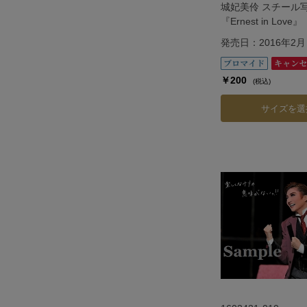
城妃美伶 スチール
『Ernest in Love』
発売日：2016年2月
￥200
(税込)
サイズを選