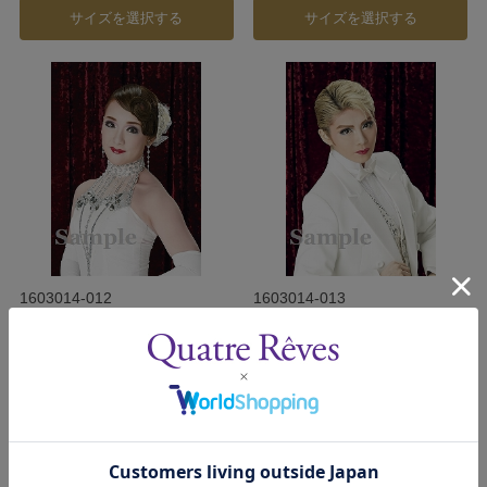
サイズを選択する
サイズを選択する
1603014-012
1603014-013
白妙なつ スチール写真／星組
天寿光希 スチール写真／星組
公演『こうもり』『THE
公演『こうもり』『THE
ENTERTAINER!』
ENTERTAINER!』
発売日：2016年3月
発売日：2016年3月
￥200
￥200
(税込)
(税込)