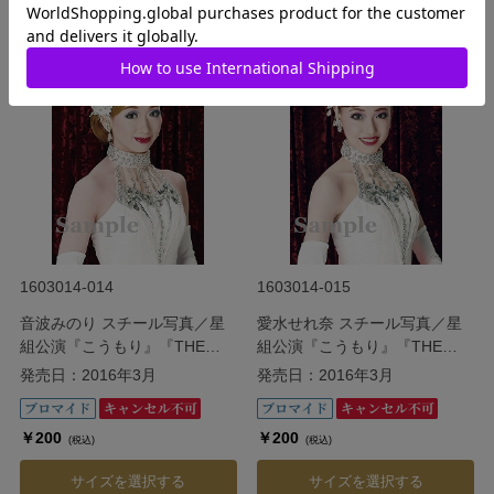
サイズを選択する
サイズを選択する
1603014-014
1603014-015
音波みのり スチール写真／星
愛水せれ奈 スチール写真／星
組公演『こうもり』『THE
組公演『こうもり』『THE
ENTERTAINER!』
ENTERTAINER!』
発売日：2016年3月
発売日：2016年3月
￥200
￥200
(税込)
(税込)
サイズを選択する
サイズを選択する